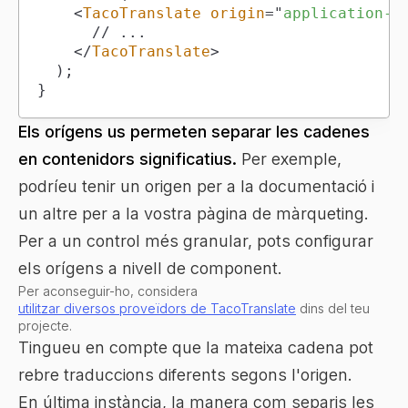
<
TacoTranslate
origin
=
"
application-m
</
TacoTranslate
>
)
;
}
Els orígens us permeten separar les cadenes
en contenidors significatius.
Per exemple,
podríeu tenir un origen per a la documentació i
un altre per a la vostra pàgina de màrqueting.
Per a un control més granular, pots configurar
els orígens a nivell de component.
Per aconseguir-ho, considera
utilitzar diversos proveïdors de TacoTranslate
dins del teu
projecte.
Tingueu en compte que la mateixa cadena pot
rebre traduccions diferents segons l'origen.
En última instància, la manera com separis les