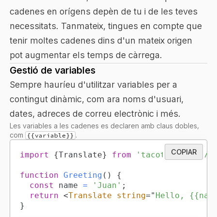
cadenes en orígens depèn de tu i de les teves
necessitats. Tanmateix, tingues en compte que
tenir moltes cadenes dins d'un mateix origen
pot augmentar els temps de càrrega.
Gestió de variables
Sempre hauríeu d'utilitzar variables per a
contingut dinàmic, com ara noms d'usuari,
dates, adreces de correu electrònic i més.
Les variables a les cadenes es declaren amb claus dobles,
com
.
{{variable}}
COPIAR
import
{
Translate
}
from
'tacotranslate/r
function
Greeting
(
)
{
const
 name 
=
'Juan'
;
return
<
Translate
string
=
"
Hello, {{nam
}