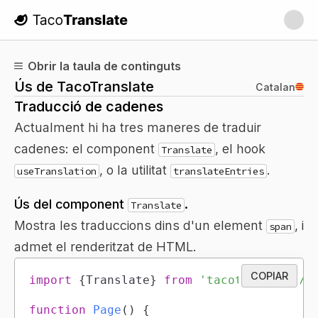
TacoTranslate
Obrir la taula de continguts
Ús de TacoTranslate
Catalan
Traducció de cadenes
Actualment hi ha tres maneres de traduir
cadenes: el component
, el hook
Translate
, o la utilitat
.
useTranslation
translateEntries
Ús del component
.
Translate
Mostra les traduccions dins d'un element
, i
span
admet el renderitzat de HTML.
COPIAR
import
{
Translate
}
from
'tacotranslate/r
function
Page
(
)
{