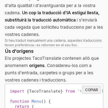
d'alta qualitat i d'avantguarda per a la vostra
cadena.
Un cop la traducció d'IA estigui llesta,
substituirà la traducció automàtica
i s'enviarà
cada vegada que sol·liciteu traduccions per a les
vostres cadenes.
Si heu traduït manualment una cadena, aquestes traduccions
tenen preferència i es retornen en el seu lloc.
Ús d'orígens
Els projectes TacoTranslate contenen allò que
anomenem
orígens
. Considereu-los com a
punts d'entrada, carpetes o grups per a les
vostres cadenes i traduccions.
COPIAR
import
{
TacoTranslate
}
from
'tacotransla
function
Menu
(
)
{
return
(