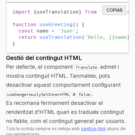
COPIAR
import
{
useTranslation
}
from
'tacotransl
function
useGreeting
(
)
{
const
 name 
=
'Juan'
;
return
useTranslation
(
'Hello, {{name}}
}
Gestió del contingut HTML
Per defecte, el component
admet i
Translate
mostra contingut HTML. Tanmateix, pots
desactivar aquest comportament configurant
a
.
useDangerouslySetInnerHTML
false
Es recomana fermament desactivar el
renderitzat d'HTML quan es tradueix contingut
no fiable, com el contingut generat per usuaris.
Tota la sortida sempre es neteja amb
sanitize-html
abans de
ser renderitzada.