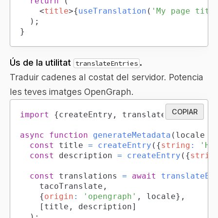
return
(
<
title
>
{
useTranslation
(
'My page titl
)
;
}
Ús de la utilitat
.
translateEntries
Traduir cadenes al costat del servidor. Potencia
les teves imatges OpenGraph.
COPIAR
import
{
createEntry
,
 translateEntries
}
f
async
function
generateMetadata
(
locale 
=
const
 title 
=
createEntry
(
{
string
:
'He
const
 description 
=
createEntry
(
{
strin
const
 translations 
=
await
translateEn
		tacoTranslate
,
{
origin
:
'opengraph'
,
 locale
}
,
[
title
,
 description
]
)
;