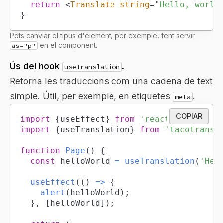
return
<
Translate
string
=
"
Hello, world
}
Pots canviar el tipus d'element, per exemple, fent servir
en el component.
as="p"
Ús del hook
.
useTranslation
Retorna les traduccions com una cadena de text
simple. Útil, per exemple, en etiquetes
.
meta
COPIAR
import
{
useEffect
}
from
'react'
;
import
{
useTranslation
}
from
'tacotransl
function
Page
(
)
{
const
 helloWorld 
=
useTranslation
(
'Hel
useEffect
(
(
)
=>
{
alert
(
helloWorld
)
;
}
,
[
helloWorld
]
)
;