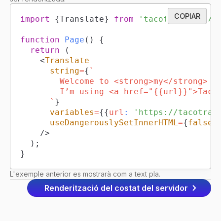
COPIAR
import
{
Translate
}
from
'tacotranslate/r
function
Page
(
)
{
return
(
<
Translate
string
=
{
`
`
}
variables
=
{
{
url
:
'https://tacotran
useDangerouslySetInnerHTML
=
{
false
}
/>
)
;
}
L'exemple anterior es mostrarà com a text pla.
Renderització del costat del servidor