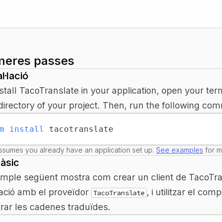
meres passes
l·lació
stall TacoTranslate in your application, open your ter
directory of your project. Then, run the following co
m
install
 tacotranslate
ssumes you already have an application set up.
See examples
for m
àsic
emple següent mostra com crear un client de TacoTran
cació amb el proveïdor
, i utilitzar el co
TacoTranslate
rar les cadenes traduïdes.