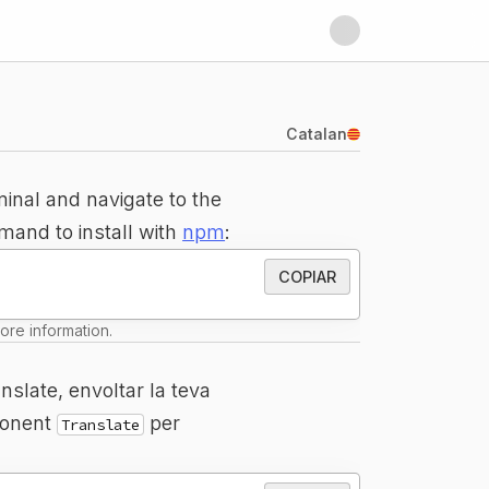
Catalan
minal and navigate to the
mmand to install with
npm
:
COPIAR
ore information.
slate, envoltar la teva
mponent
per
Translate