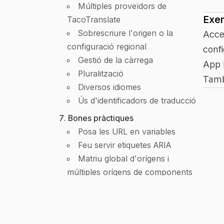
Múltiples proveïdors de
Exe
TacoTranslate
Sobrescriure l'origen o la
Acce
configuració regional
conf
Gestió de la càrrega
App 
Pluralització
Tamb
Diversos idiomes
Ús d'identificadors de traducció
Bones pràctiques
Posa les URL en variables
Feu servir etiquetes ARIA
Matriu global d'orígens i
múltiples orígens de components
Gestió d'errors i depuració
Consells de depuració
Ús de l'objecte d'error