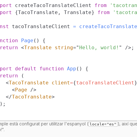
port
createTacoTranslateClient
from
'tacotra
port
{
TacoTranslate
,
Translate
}
from
'tacotr
nst
 tacoTranslateClient 
=
createTacoTranslat
nction
Page
(
)
{
return
<
Translate
string
=
"
Hello, world!
"
/>
;
port
default
function
App
(
)
{
return
(
<
TacoTranslate
client
=
{
tacoTranslateClient
<
Page
/>
</
TacoTranslate
>
)
;
ple està configurat per utilitzar l'espanyol (
), així qu
locale="es"
!".