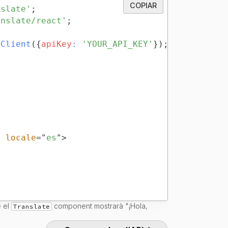
COPIAR
nslate'
;
anslate/react'
;
eClient
(
{
apiKey
:
'YOUR_API_KEY'
}
)
;
}
locale
=
"
es
"
>
e el
component mostrarà "¡Hola,
Translate