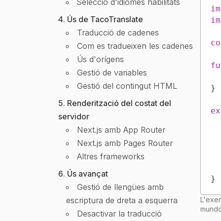
Selecció d'idiomes habilitats
im
Ús de TacoTranslate
im
Traducció de cadenes
co
Com es tradueixen les cadenes
Ús d'orígens
fu
Gestió de variables
Gestió del contingut HTML
}
Renderització del costat del
ex
servidor
Next.js amb App Router
Next.js amb Pages Router
Altres frameworks
Ús avançat
}
Gestió de llengües amb
escriptura de dreta a esquerra
L'exem
mundo
Desactivar la traducció