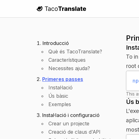
TacoTranslate
Pri
Introducció
Insta
Què és TacoTranslate?
To in
Característiques
root 
Necessites ajuda?
Primeres passes
np
Instal·lació
This a
Ús bàsic
Ús b
Exemples
L'ex
Instal·lació i configuració
apli
Crear un projecte
most
Creació de claus d'API