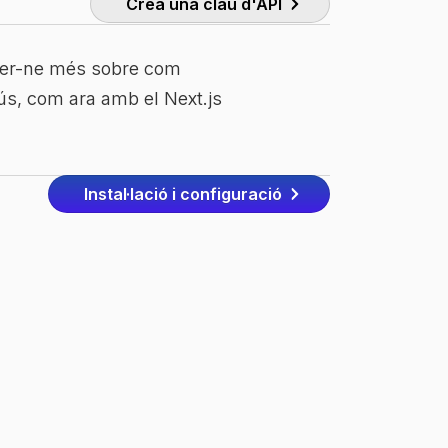
Crea una clau d'API
er-ne més sobre com
ús, com ara amb el Next.js
Instal·lació i configuració