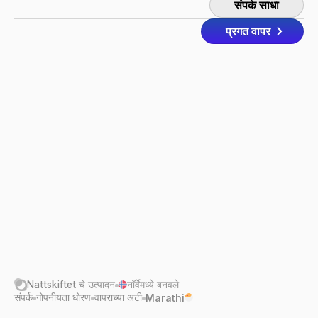
संपर्क साधा
प्रगत वापर
Nattskiftet
चे उत्पादन
नॉर्वेमध्ये बनवले
संपर्क
गोपनीयता धोरण
वापराच्या अटी
Marathi