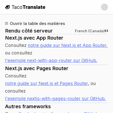
TacoTranslate
Ouvrir la table des matières
Rendu côté serveur
French (Canada)
Next.js avec App Router
Consultez
notre guide sur Next.js et App Router
,
ou consultez
l'exemple next-with-app-router sur GitHub.
Next.js avec Pages Router
Consultez
notre guide sur Next.js et Pages Router
, ou
consultez
l'exemple nextjs-with-pages-router sur GitHub.
Autres frameworks