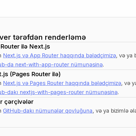
ver tərəfdən renderləmə
Router ilə Next.js
n
Next.js və App Router haqqında bələdçimizə
, və ya 
ub-da next-with-app-router nümunəsinə
.
.js (Pages Router ilə)
n
Next.js və Pages Router haqqında bələdçimizə
, və 
ub-dakı nextjs-with-pages-router nümunəsinə
.
r çərçivələr
n
GitHub-dakı nümunələr qovluğuna
, və ya bizimlə ə