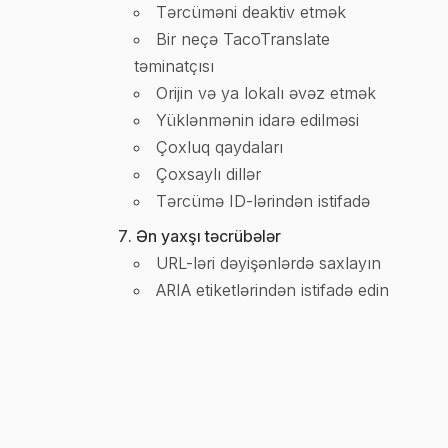
Tərcüməni deaktiv etmək
Bir neçə TacoTranslate
təminatçısı
Orijin və ya lokalı əvəz etmək
Yüklənmənin idarə edilməsi
Çoxluq qaydaları
Çoxsaylı dillər
Tərcümə ID-lərindən istifadə
Ən yaxşı təcrübələr
URL-ləri dəyişənlərdə saxlayın
ARIA etiketlərindən istifadə edin
Qlobal originlər massivi və
çoxsaylı komponent originləri
Xətaların idarə edilməsi və ayıklama
Xətaların aradan qaldırılması
üzrə məsləhətlər
Nattskiftet
tərəfindən hazırlanmış məhsul
Norv