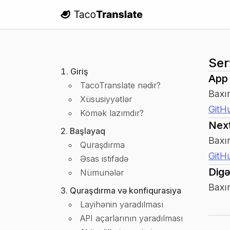
TacoTranslate
Ser
Giriş
App 
TacoTranslate nədir?
Baxı
Xüsusiyyətlər
GitH
Kömək lazımdır?
Next
Başlayaq
Baxı
Quraşdırma
GitH
Əsas istifadə
Digə
Nümunələr
Baxı
Quraşdırma və konfiqurasiya
Layihənin yaradılması
API açarlarının yaradılması