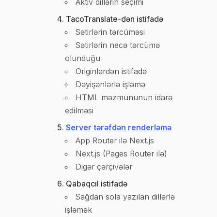
Aktiv dillərin seçimi
TacoTranslate-dən istifadə
Sətirlərin tərcüməsi
Sətirlərin necə tərcümə
olunduğu
Originlərdən istifadə
Dəyişənlərlə işləmə
HTML məzmununun idarə
edilməsi
Server tərəfdən renderləmə
App Router ilə Next.js
Next.js (Pages Router ilə)
Digər çərçivələr
Qabaqcıl istifadə
Sağdan sola yazılan dillərlə
işləmək