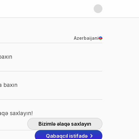
Azerbaijani
baxın
ya baxın
laqə saxlayın!
Bizimlə əlaqə saxlayın
Qabaqcıl istifadə