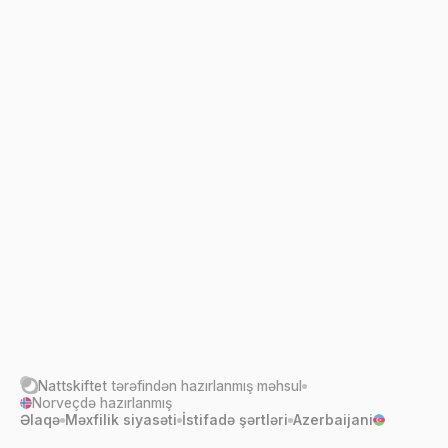
Nattskiftet
tərəfindən hazırlanmış məhsul
Norveçdə hazırlanmış
Əlaqə
Məxfilik siyasəti
İstifadə şərtləri
Azerbaijani