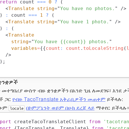
return
 count 
===
0
?
(
<
Translate
string
=
"
You have no photos.
"
/>
)
:
 count 
===
1
?
(
<
Translate
string
=
"
You have 1 photo.
"
/>
)
:
(
<
Translate
string
=
"
You have {{count}} photos.
"
variables
=
{
{
count
:
 count
.
toLocaleString
(
/>
)
;
ቋንቋዎች
ድ መተግበሪያ ውስጥ ብዙ ቋንቋዎችን በአንድ ጊዜ ለመደገፍ፣ እንደ ታ
ች ጋር
የብዙ TacoTranslate አቅራቢዎችን መጠቀም
ይችላሉ:
ዲሁም
በኮምፖኔንት ወይም በሁክ ደረጃ ላይ
ማቀየር ይችላሉ
locale
port
createTacoTranslateClient
from
'tacotra
port
{
TacoTranslate
,
Translate
}
from
'tacotr