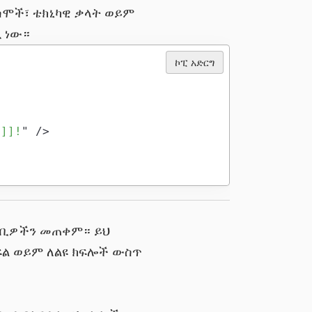
 ስሞች፣ ቴክኒካዊ ቃላት ወይም
 ነው።
ኮፒ አድርግ
]]]!
"
/>
ቢዎችን መጠቀም። ይህ
ክፍል ወይም ለልዩ ክፍሎች ውስጥ