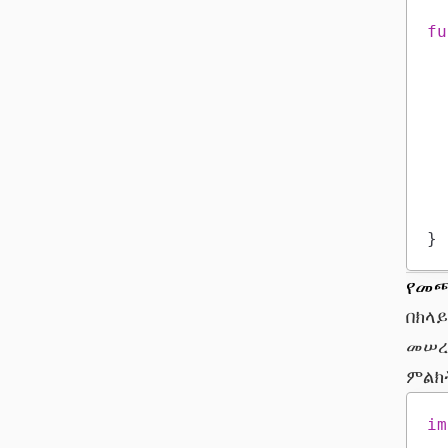
fu
}
የመጫ
በክላ
መሠረ
ምልክት
im