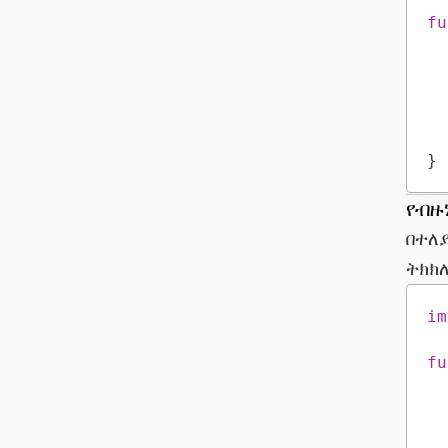
fu
}
የብዙ
በተለያ
ትክክ
im
fu