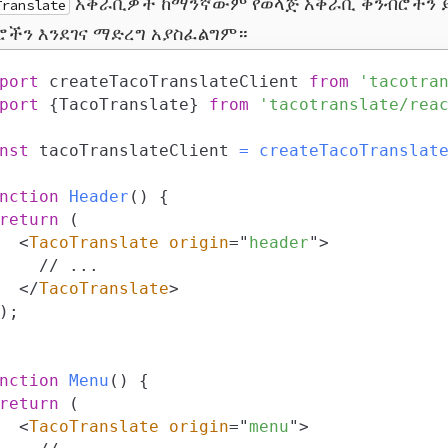
አቅራቢዎች ከማንኛውም የወላጅ አቅራቢ ቅንብሮችን ይ
Translate
ሮችን እንደገና ማድረግ አያስፈልግም።
port
createTacoTranslateClient
from
'tacotra
port
{
TacoTranslate
}
from
'tacotranslate/rea
nst
 tacoTranslateClient 
=
createTacoTranslat
nction
Header
(
)
{
return
(
<
TacoTranslate
origin
=
"
header
"
>
</
TacoTranslate
>
)
;
nction
Menu
(
)
{
return
(
<
TacoTranslate
origin
=
"
menu
"
>