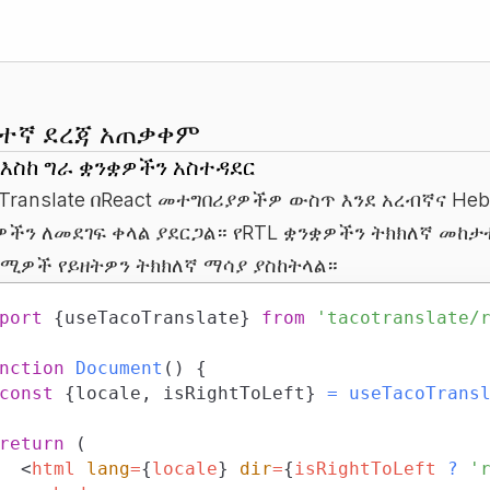
ፍተኛ ደረጃ አጠቃቀም
 እስከ ግራ ቋንቋዎችን አስተዳደር
Translate በReact መተግበሪያዎችዎ ውስጥ እንደ አረብኛና Heb
ዎችን ለመደገፍ ቀላል ያደርጋል። የRTL ቋንቋዎችን ትክክለኛ መከታ
ሚዎች የይዘትዎን ትክክለኛ ማሳያ ያስከትላል።
port
{
useTacoTranslate
}
from
'tacotranslate/
nction
Document
(
)
{
const
{
locale
,
 isRightToLeft
}
=
useTacoTrans
return
(
<
html
lang
=
{
locale
}
dir
=
{
isRightToLeft 
?
'