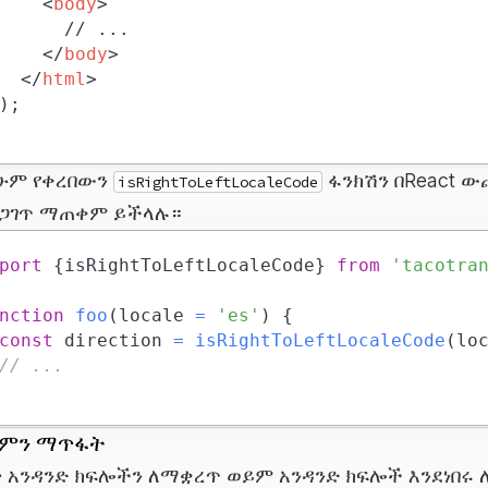
<
body
>
</
body
>
</
html
>
)
;
ሁም የቀረበውን
ፋንክሽን በReact ው
isRightToLeftLocaleCode
ጋገጥ ማጠቀም ይችላሉ።
port
{
isRightToLeftLocaleCode
}
from
'tacotra
nction
foo
(
locale 
=
'es'
)
{
const
 direction 
=
isRightToLeftLocaleCode
(
lo
// ...
ምን ማጥፋት
ት አንዳንድ ክፍሎችን ለማቋረጥ ወይም አንዳንድ ክፍሎች እንደነበሩ 