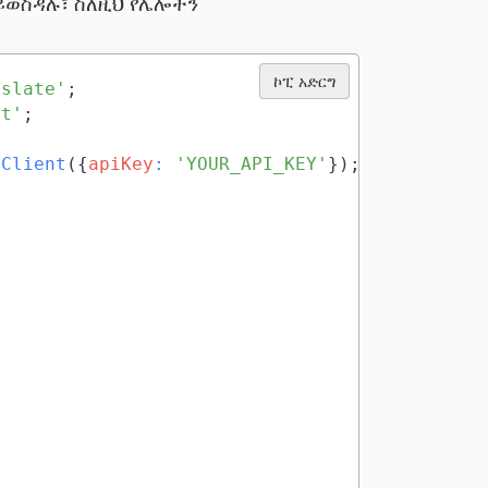
ወስዳሉ፣ ስለዚህ የሌሎችን
ኮፒ አድርግ
nslate'
;
ct'
;
eClient
(
{
apiKey
:
'YOUR_API_KEY'
}
)
;