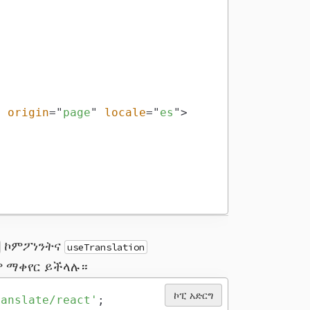
}
origin
=
"
page
"
locale
=
"
es
"
>
ኮምፖነንትና
useTranslation
ቱንም ማቀየር ይችላሉ።
ኮፒ አድርግ
ranslate/react'
;