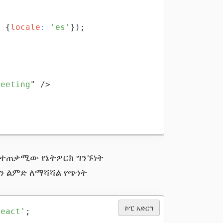
,
{
locale
:
'es'
}
)
;
reeting
"
/>
ከተጠቃሚው የኔትዎርክ ግንኙነት
ን ልምድ ለማሻሻል የጭነት
ኮፒ አድርግ
react'
;