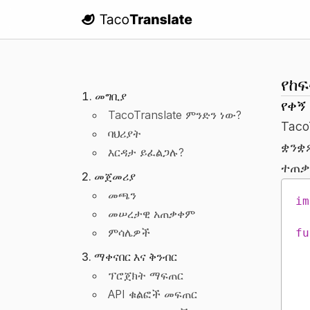
TacoTranslate
የከ
መግቢያ
የቀኝ
TacoTranslate ምንድን ነው?
Taco
ባህሪያት
ቋንቋ
እርዳታ ይፈልጋሉ?
ተጠቃ
መጀመሪያ
መጫን
im
መሠረታዊ አጠቃቀም
ምሳሌዎች
fu
ማቀናበር እና ቅንብር
ፕሮጀክት ማፍጠር
API ቁልፎች መፍጠር