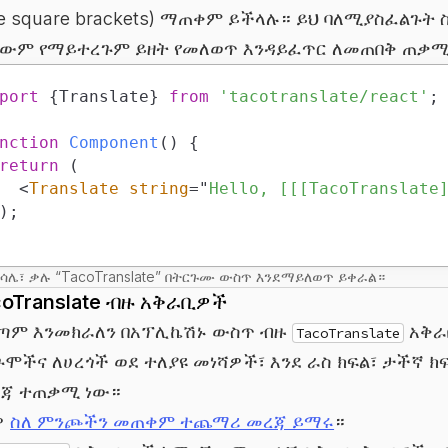
ple square brackets) ማጠቀም ይችላሉ። ይህ ባለሚያስፈልጉት
ውም የማይተረጉም ይዘት የመለወጥ እንዳይፈጥር ለመጠበቅ ጠቃሚ
port
{
Translate
}
from
'tacotranslate/react'
;
nction
Component
(
)
{
return
(
<
Translate
string
=
"
Hello, [[[TacoTranslate
)
;
ሳሌ፣ ቃሉ “TacoTranslate” በትርጉሙ ውስጥ እንደማይለወጥ ይቀራል።
coTranslate ብዙ አቅራቢዎች
በጣም እንመክራለን በአፕሊኬሽኑ ውስጥ ብዙ
አቅራ
TacoTranslate
ጉሞችና ለሀረጎች ወደ ተለያዩ መነሻዎች፣ እንደ ራስ ክፍል፣ ታችኛ 
ጃ ተጠቃሚ ነው።
ዎ
ስለ ምንጮችን መጠቀም ተጨማሪ መረጃ ይማሩ
።