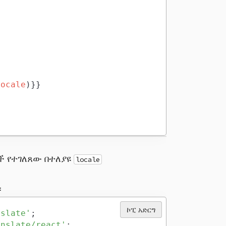
locale
)
}
}
ች የተገለጸው በተለያዩ
locale
።
ኮፒ አድርግ
nslate'
;
anslate/react'
;