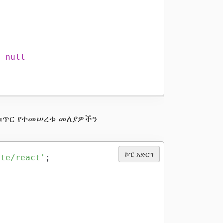
:
null
 በቁጥር የተመሠረቱ መለያዎችን
ኮፒ አድርግ
ate/react'
;