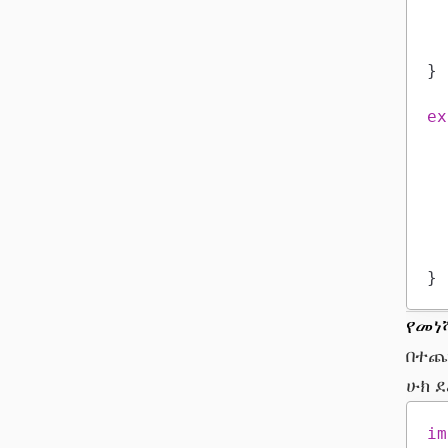
}
ex
}
የመነ
በተጨ
ሁክ ደ
im