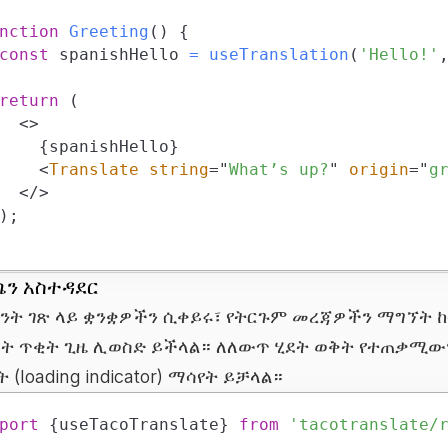
nction
Greeting
(
)
{
const
 spanishHello 
=
useTranslation
(
'Hello!'
return
(
<
>
{
spanishHello
}
<
Translate
string
=
"
What’s up?
"
origin
=
"
g
</
>
)
;
ን አስተዳደር
ይንት ገጽ ላይ ቋንቋዎችን ሲቀይሩ፣ የትርጉም መረጃዎችን ማግኘት 
ት ጥቂት ጊዜ ሊወስድ ይችላል። ለለውጥ ሂደት ወቅት የተጠቃሚው
 (loading indicator) ማሳየት ይቻላል።
port
{
useTacoTranslate
}
from
'tacotranslate/