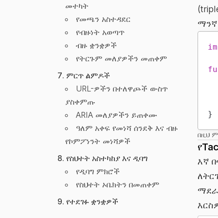
መተካት
(tri
የመጫን አስተዳደር
ማንኛ
የብዙነት አወጣጥ
ብዙ ቋንቋዎች
im
የትርጉም መለያዎችን መጠቀም
fu
ምርጥ ልምዶች
URL-ዎችን በተለዋጮች ውስጥ
ያስቀምጡ
}
ARIA መለያዎችን ይጠቀሙ
ዓለም አቀፍ የመነሻ ሰንደቅ እና ብዙ
በዚህ ም
የኮምፖነንት መነሻዎች
የTa
የስህተት አስተካከያ እና ዲባግ
እኛ 
የዲባግ ምክሮች
ለትር
የስህተት ኦቤክትን በመጠቀም
ማደራ
የተደገፉ ቋንቋዎች
እርስ