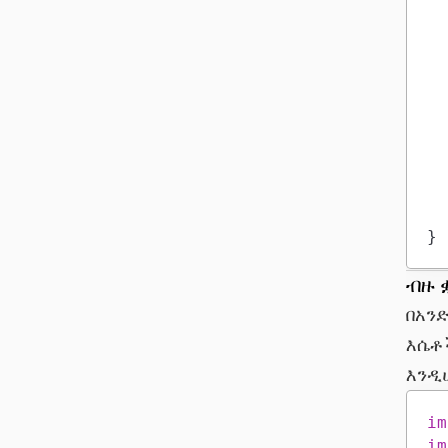
}
ብዙ 
በአን
እሴቶ
እን
im
im