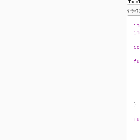
Taco
ቅንብ
im
im
co
fu
}
fu