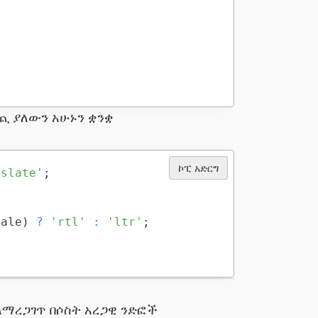
ጪ ያለውን አሁኑን ቋንቋ
ኮፒ አድርግ
nslate'
;
cale
)
?
'rtl'
:
'ltr'
;
ለማረጋገጥ በሶስት አረጋዊ ንድፎች