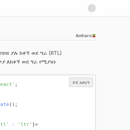
Amharic
rew ያሉ ከቀኝ ወደ ግራ (RTL)
ተያ ለከቀኝ ወደ ግራ የሚያነቡ
ኮፒ አድርግ
react'
;
late
(
)
;
rtl'
:
'ltr'
}
>