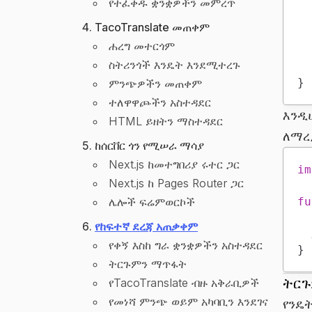
የተፈቀዱ ቋንቋዎችን መምረጥ
TacoTranslate መጠቀም
ሐረግ መተርጎም
ስትሪንጎች እንዴት እንደሚተረጉ
}
ምንጭዎችን መጠቀም
ተለዋዋጮችን አስተዳደር
እንዲ
HTML ይዘትን ማስተዳደር
ለማረ
ከሰርቨር ጎን የሚሠራ ማሳያ
Next.js ከመተግበሪያ ሩተር ጋር
im
Next.js ከ Pages Router ጋር
ሌሎች ፍሬምወርኮች
fu
የከፍተኛ ደረጃ አጠቃቀም
የቀኝ እስከ ግራ ቋንቋዎችን አስተዳደር
}
ትርጉምን ማጥፋት
ትርጉ
የTacoTranslate ብዙ አቅራቢዎች
የመነሻ ምንጭ ወይም አካባቢን እንደገና
የንዴ