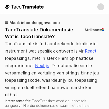
TacoTranslate
Maak inhoudsopgawe oop
TacoTranslate Dokumentasie
Afrikaans
Wat is TacoTranslate?
TacoTranslate is 'n baanbrekende lokalisasie-
instrument wat spesifiek ontwerp is vir
React
toepassings, met 'n sterk klem op naatlose
integrasie met
Next.js
. Dit outomatiseer die
versameling en vertaling van strings binne jou
toepassingskode, waardeur jy jou toepassing
vinnig en doeltreffend na nuwe markte kan
uitbrei.
Interessante feit:
TacoTranslate word deur homself
aangedryf! Hierdie dokumentasie, saam met die hele