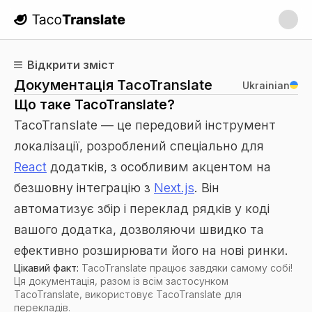
TacoTranslate
Відкрити зміст
Документація TacoTranslate
Ukrainian
Що таке TacoTranslate?
TacoTranslate — це передовий інструмент
локалізації, розроблений спеціально для
React
додатків, з особливим акцентом на
безшовну інтеграцію з
Next.js
. Він
автоматизує збір і переклад рядків у коді
вашого додатка, дозволяючи швидко та
ефективно розширювати його на нові ринки.
Цікавий факт:
TacoTranslate працює завдяки самому собі!
Ця документація, разом із всім застосунком
TacoTranslate, використовує TacoTranslate для
перекладів.