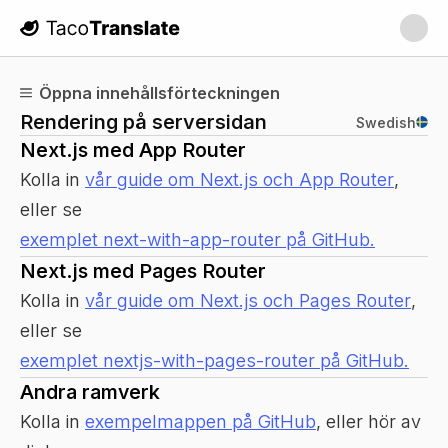
TacoTranslate
Öppna innehållsförteckningen
Rendering på serversidan
Swedish
Next.js med App Router
Kolla in
vår guide om Next.js och App Router
,
eller se
exemplet next-with-app-router på GitHub.
Next.js med Pages Router
Kolla in
vår guide om Next.js och Pages Router
,
eller se
exemplet nextjs-with-pages-router på GitHub.
Andra ramverk
Kolla in
exempelmappen på GitHub
, eller hör av