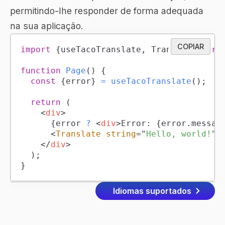
permitindo-lhe responder de forma adequada
na sua aplicação.
COPIAR
import
{
useTacoTranslate
,
Translate
}
fro
function
Page
(
)
{
const
{
error
}
=
useTacoTranslate
(
)
;
return
(
<
div
>
{
error 
?
<
div
>
Error: 
{
error
.
messag
<
Translate
string
=
"
Hello, world!
"
</
div
>
)
;
}
Idiomas suportados