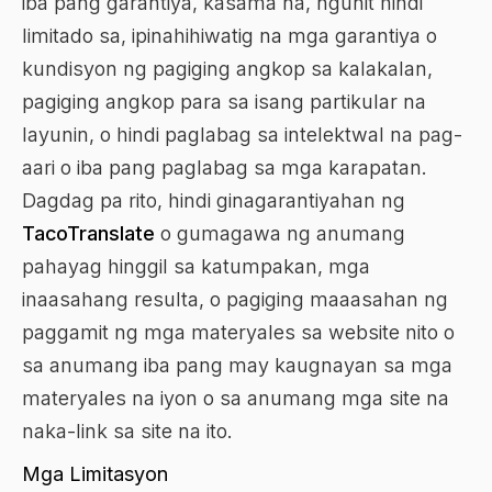
iba pang garantiya, kasama na, ngunit hindi
limitado sa, ipinahihiwatig na mga garantiya o
kundisyon ng pagiging angkop sa kalakalan,
pagiging angkop para sa isang partikular na
layunin, o hindi paglabag sa intelektwal na pag-
aari o iba pang paglabag sa mga karapatan.
Dagdag pa rito, hindi ginagarantiyahan ng
TacoTranslate
o gumagawa ng anumang
pahayag hinggil sa katumpakan, mga
inaasahang resulta, o pagiging maaasahan ng
paggamit ng mga materyales sa website nito o
sa anumang iba pang may kaugnayan sa mga
materyales na iyon o sa anumang mga site na
naka-link sa site na ito.
Mga Limitasyon