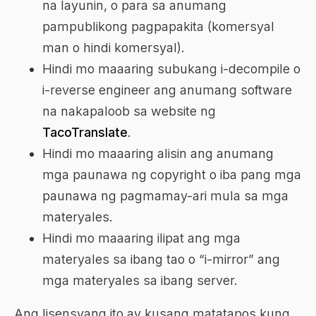
na layunin, o para sa anumang
pampublikong pagpapakita (komersyal
man o hindi komersyal).
Hindi mo maaaring subukang i-decompile o
i-reverse engineer ang anumang software
na nakapaloob sa website ng
TacoTranslate
.
Hindi mo maaaring alisin ang anumang
mga paunawa ng copyright o iba pang mga
paunawa ng pagmamay-ari mula sa mga
materyales.
Hindi mo maaaring ilipat ang mga
materyales sa ibang tao o “i-mirror” ang
mga materyales sa ibang server.
Ang lisensyang ito ay kusang matatapos kung