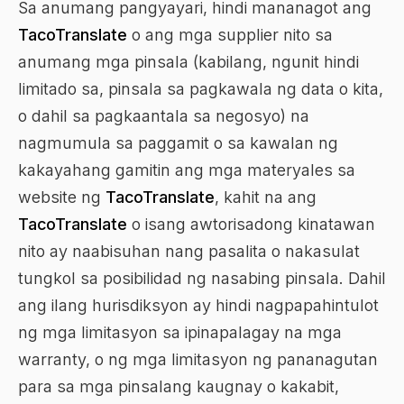
Sa anumang pangyayari, hindi mananagot ang
TacoTranslate
o ang mga supplier nito sa
anumang mga pinsala (kabilang, ngunit hindi
limitado sa, pinsala sa pagkawala ng data o kita,
o dahil sa pagkaantala sa negosyo) na
nagmumula sa paggamit o sa kawalan ng
kakayahang gamitin ang mga materyales sa
website ng
TacoTranslate
, kahit na ang
TacoTranslate
o isang awtorisadong kinatawan
nito ay naabisuhan nang pasalita o nakasulat
tungkol sa posibilidad ng nasabing pinsala. Dahil
ang ilang hurisdiksyon ay hindi nagpapahintulot
ng mga limitasyon sa ipinapalagay na mga
warranty, o ng mga limitasyon ng pananagutan
para sa mga pinsalang kaugnay o kakabit,