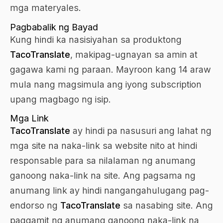
mga materyales.
Pagbabalik ng Bayad
Kung hindi ka nasisiyahan sa produktong
TacoTranslate
, makipag-ugnayan sa amin at
gagawa kami ng paraan. Mayroon kang 14 araw
mula nang magsimula ang iyong subscription
upang magbago ng isip.
Mga Link
TacoTranslate
ay hindi pa nasusuri ang lahat ng
mga site na naka-link sa website nito at hindi
responsable para sa nilalaman ng anumang
ganoong naka-link na site. Ang pagsama ng
anumang link ay hindi nangangahulugang pag-
endorso ng
TacoTranslate
sa nasabing site. Ang
paggamit ng anumang ganoong naka-link na