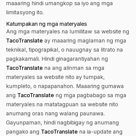
maaaring hindi umangkop sa iyo ang mga
limitasyong ito.
Katumpakan ng mga materyales
Ang mga materyales na lumilitaw sa website ng
TacoTranslate
ay maaaring maglaman ng mga
teknikal, tipograpikal, o nauugnay sa litrato na
pagkakamali. Hindi ginagarantiyahan ng
TacoTranslate
na ang alinman sa mga
materyales sa website nito ay tumpak,
kumpleto, o napapanahon. Maaaring gumawa
ang
TacoTranslate
ng mga pagbabago sa mga
materyales na matatagpuan sa website nito
anumang oras nang walang paunawa.
Gayunpaman, hindi nagbibigay ng anumang
pangako ang
TacoTranslate
na ia-update ang