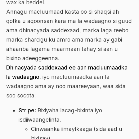
wax ka beddel.
Annagu macluumaad kasta oo si shaqsi ah
qofka u aqoonsan kara ma la wadaagno si guud
ama dhinacyada saddexaad, marka laga reebo
marka sharcigu ku amro ama marka ay gabi
ahaanba lagama maarmaan tahay si aan u
bixino adeeggeenna.
Dhinacyada saddexaad ee aan macluumaadka
la wadaagno
, iyo macluumaadka aan la
wadaagno ama ay noo maareeyaan, waa sida
soo socota:
Stripe:
Bixiyaha lacag-bixinta iyo
isdiiwaangelinta.
Cinwaanka iimaylkaaga (sida aad u
bixisay).