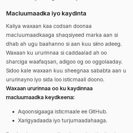
Macluumaadka iyo kaydinta
Kaliya waxaan kaa codsan doonaa
macluumaadkaaga shaqsiyeed marka aan si
dhab ah ugu baahanno si aan kuu siino adeeg.
Waxaan ku ururinnaa si caddaalad ah oo
sharciga waafaqsan, adigoo og oo oggolaaday.
Sidoo kale waxaan kuu sheegnaa sababta aan u
ururinayno iyo sida loo isticmaali doono.
Waxaan ururinnaa oo ku kaydinnaa
macluumaadka keydkeena:
Aqoonsigaaga isticmaale ee GitHub.
Xarigyadaada iyo turjumaadahaaga.