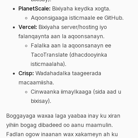
PlanetScale:
Bixiyaha keydka xogta.
Aqoonsigaaga isticmaale ee GitHub.
Vercel:
Bixiyaha server/hosting iyo
falanqaynta aan la aqoonsanayn.
Falalka aan la aqoonsanayn ee
TacoTranslate (dhacdooyinka
isticmaalaha).
Crisp:
Wadahadalka taageerada
macaamiisha.
Cinwaanka iimaylkaaga (sida aad u
bixisay).
Boggayaga waxaa laga yaabaa inay ku xiran
yihiin bogag dibadeed oo aanu maamulin.
Fadlan ogow inaanan wax xakameyn ah ku