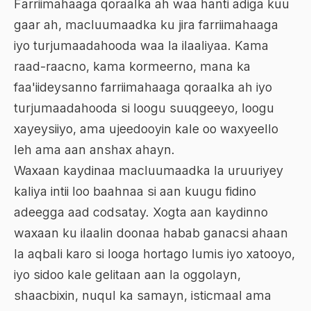
Farriimahaaga qoraalka ah waa hanti adiga kuu
gaar ah, macluumaadka ku jira farriimahaaga
iyo turjumaadahooda waa la ilaaliyaa. Kama
raad-raacno, kama kormeerno, mana ka
faa'iideysanno farriimahaaga qoraalka ah iyo
turjumaadahooda si loogu suuqgeeyo, loogu
xayeysiiyo, ama ujeedooyin kale oo waxyeello
leh ama aan anshax ahayn.
Waxaan kaydinaa macluumaadka la uruuriyey
kaliya intii loo baahnaa si aan kuugu fidino
adeegga aad codsatay. Xogta aan kaydinno
waxaan ku ilaalin doonaa habab ganacsi ahaan
la aqbali karo si looga hortago lumis iyo xatooyo,
iyo sidoo kale gelitaan aan la oggolayn,
shaacbixin, nuqul ka samayn, isticmaal ama