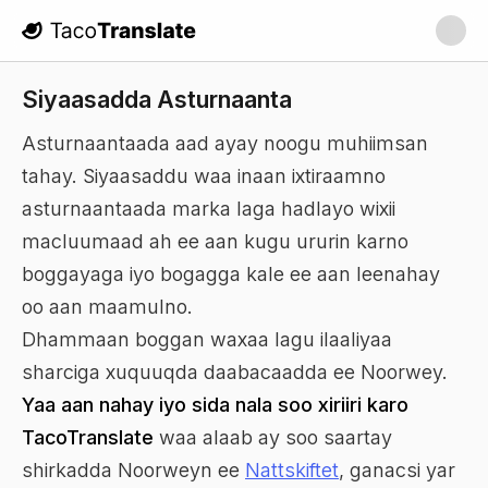
TacoTranslate
Siyaasadda Asturnaanta
Asturnaantaada aad ayay noogu muhiimsan
tahay. Siyaasaddu waa inaan ixtiraamno
asturnaantaada marka laga hadlayo wixii
macluumaad ah ee aan kugu ururin karno
boggayaga iyo bogagga kale ee aan leenahay
oo aan maamulno.
Dhammaan boggan waxaa lagu ilaaliyaa
sharciga xuquuqda daabacaadda ee Noorwey.
Yaa aan nahay iyo sida nala soo xiriiri karo
TacoTranslate
waa alaab ay soo saartay
shirkadda Noorweyn ee
Nattskiftet
, ganacsi yar