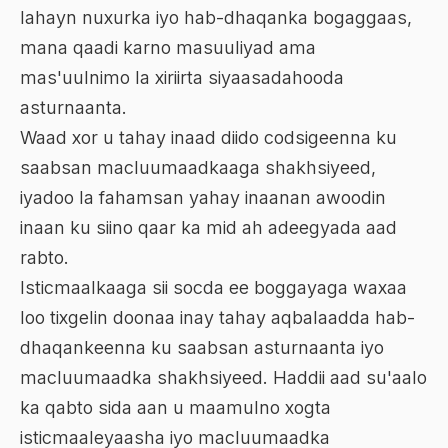
lahayn nuxurka iyo hab-dhaqanka bogaggaas,
mana qaadi karno masuuliyad ama
mas'uulnimo la xiriirta siyaasadahooda
asturnaanta.
Waad xor u tahay inaad diido codsigeenna ku
saabsan macluumaadkaaga shakhsiyeed,
iyadoo la fahamsan yahay inaanan awoodin
inaan ku siino qaar ka mid ah adeegyada aad
rabto.
Isticmaalkaaga sii socda ee boggayaga waxaa
loo tixgelin doonaa inay tahay aqbalaadda hab-
dhaqankeenna ku saabsan asturnaanta iyo
macluumaadka shakhsiyeed. Haddii aad su'aalo
ka qabto sida aan u maamulno xogta
isticmaaleyaasha iyo macluumaadka