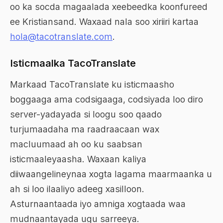
oo ka socda magaalada xeebeedka koonfureed
ee Kristiansand. Waxaad nala soo xiriiri kartaa
hola@tacotranslate.com
.
Isticmaalka TacoTranslate
Markaad TacoTranslate ku isticmaasho
boggaaga ama codsigaaga, codsiyada loo diro
server-yadayada si loogu soo qaado
turjumaadaha ma raadraacaan wax
macluumaad ah oo ku saabsan
isticmaaleyaasha. Waxaan kaliya
diiwaangelineynaa xogta lagama maarmaanka u
ah si loo ilaaliyo adeeg xasilloon.
Asturnaantaada iyo amniga xogtaada waa
mudnaantayada ugu sarreeya.