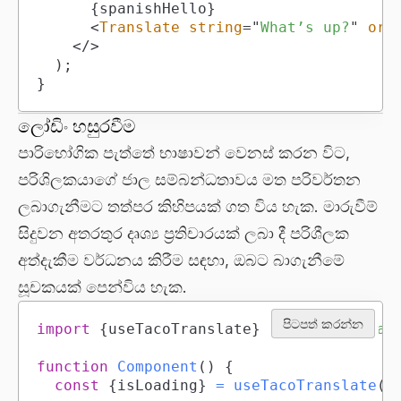
{
spanishHello
}
<
Translate
string
=
"
What’s up?
"
ori
</
>
)
;
}
ලෝඩිං හසුරවීම
පාරිභෝගික පැත්තේ භාෂාවන් වෙනස් කරන විට,
පරිශිලකයාගේ ජාල සම්බන්ධතාවය මත පරිවර්තන
ලබාගැනීමට තත්පර කිහිපයක් ගත විය හැක. මාරුවීම්
සිදුවන අතරතුර දෘශ්‍ය ප්‍රතිචාරයක් ලබා දී පරිශීලක
අත්දැකීම වර්ධනය කිරීම සඳහා, ඔබට බාගැනීමේ
සූචකයක් පෙන්විය හැක.
පිටපත් කරන්න
import
{
useTacoTranslate
}
from
'tacotran
function
Component
(
)
{
const
{
isLoading
}
=
useTacoTranslate
(
)