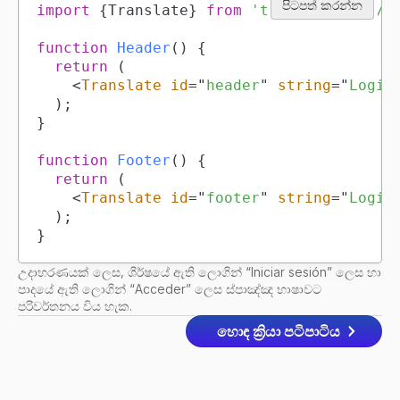
පිටපත් කරන්න
import
{
Translate
}
from
'tacotranslate/r
function
Header
(
)
{
return
(
<
Translate
id
=
"
header
"
string
=
"
Login
)
;
}
function
Footer
(
)
{
return
(
<
Translate
id
=
"
footer
"
string
=
"
Login
)
;
}
උදාහරණයක් ලෙස, ශීර්ෂයේ ඇති ලොගින් “Iniciar sesión” ලෙස හා
පාදයේ ඇති ලොගින් “Acceder” ලෙස ස්පාඤ්ඤ භාෂාවට
පරිවර්තනය විය හැක.
හොඳ ක්‍රියා පටිපාටිය