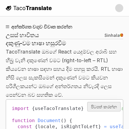
TacoTranslate
අන්තර්ගත වගුව විවෘත කරන්න
උසස් භාවිතය
Sinhala
දකුණු-වම භාෂා හසුරවීම
TacoTranslate ඔබගේ React යෙදුම්වල අරාබි සහ
හීබ්‍රු වැනි දකුණෙන් වමට (right-to-left – RTL)
කියවෙන භාෂා සඳහා සහය දීම පහසු කරයි. RTL භාෂා
නිසි ලෙස සැකසීමෙන් දකුණෙන් වමට කියවන
පරිශීලකයන්ට ඔබගේ අන්තර්ගතය නිවැරදි ලෙස
පෙන්වන බව සහතික වේ.
පිටපත් කරන්න
import
{
useTacoTranslate
}
from
'tacotran
function
Document
(
)
{
const
{
locale
,
 isRightToLeft
}
=
useTac