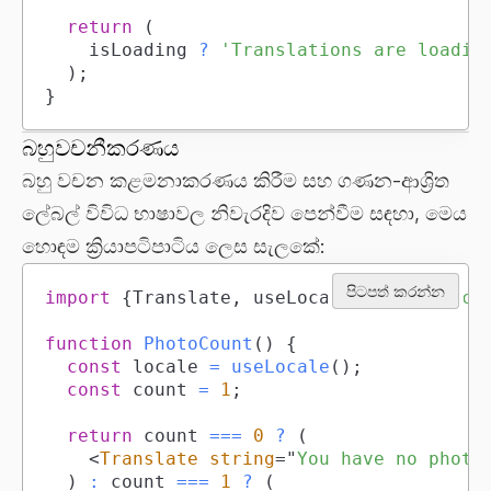
return
(
		isLoading 
?
'Translations are loadin
)
;
}
බහුවචනීකරණය
බහු වචන කළමනාකරණය කිරීම සහ ගණන-ආශ්‍රිත
ලේබල් විවිධ භාෂාවල නිවැරදිව පෙන්වීම සඳහා, මෙය
හොඳම ක්‍රියාපටිපාටිය ලෙස සැලකේ:
පිටපත් කරන්න
import
{
Translate
,
 useLocale
}
from
'taco
function
PhotoCount
(
)
{
const
 locale 
=
useLocale
(
)
;
const
 count 
=
1
;
return
 count 
===
0
?
(
<
Translate
string
=
"
You have no photo
)
:
 count 
===
1
?
(