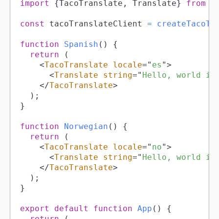
import
{
TacoTranslate
,
Translate
}
from
'
const
 tacoTranslateClient 
=
createTacoTr
function
Spanish
(
)
{
return
(
<
TacoTranslate
locale
=
"
es
"
>
<
Translate
string
=
"
Hello, world in
</
TacoTranslate
>
)
;
}
function
Norwegian
(
)
{
return
(
<
TacoTranslate
locale
=
"
no
"
>
<
Translate
string
=
"
Hello, world in
</
TacoTranslate
>
)
;
}
export
default
function
App
(
)
{
return
(