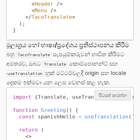
<
Header
/>
<
Menu
/>
</
TacoTranslate
>
)
;
}
මූලාශ්‍රය හෝ භාෂා/ප්‍රදේශය ප්‍රතිස්ථාපනය කිරීම
බහු
සැපයුම්කරුවන් භාවිත කිරීමට
TacoTranslate
අමතරව, ඔබට
කොම්පොනන්ට් සහ
Translate
හූක් මට්ටම්වලදී origin සහ locale
useTranslation
දෙකම ඉක්මවා යන ලෙස වෙනස් කළ හැක.
පිටපත් කරන්න
import
{
Translate
,
 useTranslation
}
from
function
Greeting
(
)
{
const
 spanishHello 
=
useTranslation
(
'H
return
(
<
>