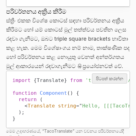
පරිවර්තනය අක්‍රිය කිරීම
ස්ත්‍රිං එකක විශේෂ කොටස් සඳහා පරිවර්තනය අක්‍රීය
කිරීමට හෝ යම් කොටස් මුල් තත්ත්වය පවතින ලෙස
රඳවා ගැනීමට, ඔබට triple square brackets භාවිතා
කළ හැක. මෙම විශේෂාංගය නම් නාම, තාක්ෂණික පද
හෝ පරිවර්තනය කළ නොයුතු වෙනත් අන්තර්ගතය
මුල් ආකාරයෙන් රඳවාගැනීමට 유ප්‍රයෝජනවත් වේ.
පිටපත් කරන්න
import
{
Translate
}
from
'tacotranslate/r
function
Component
(
)
{
return
(
<
Translate
string
=
"
Hello, [[[TacoTra
)
;
}
මෙම උදාහරණයේ, “TacoTranslate” යන වචනය පරිවර්තනයේදී