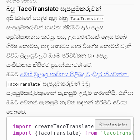
වෙනස් නොවේ.
බහු TacoTranslate සැපයුම්කරුවන්
අපි ඔබගේ යෙදුම තුළ බහු
TacoTranslate
සැපයුම්කරුවන් භාවිතා කිරීමට දැඩි ලෙස
ප්‍රෝත්සාහනය කරමු. එය, උදාහරණයක් ලෙස ඔබේ
ශීර්ෂ කොටස, පාද කොටස හෝ විශේෂ කොටස් වැනි
විවිධ මුලාශ්‍රවලට ඔබේ පරිවර්තන හා පෙළ
සංවිධානය කිරීමට ප්‍රයෝජනවත් වේ.
ඔබට
මෙහි මූලාශ්‍ර භාවිතය පිළිබඳ වැඩිදුර කියවන්න.
සැපයුම්කරුවන් මවු
TacoTranslate
සැපයුම්කරුවකුගෙන් සැකසුම් උරුම කරගනියි, එනිසා
ඔබට වෙනත් සැකසුම් නැවත සඳහන් කිරීමට අවශ්‍ය
නොවේ.
පිටපත් කරන්න
import
createTacoTranslateClient
from
't
import
{
TacoTranslate
}
from
'tacotransla