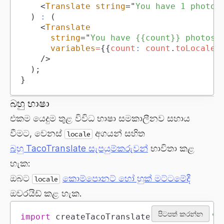
<
Translate
string
=
"
You have 1 photo.
)
:
(
<
Translate
string
=
"
You have {{count}} photos.
variables
=
{
{
count
:
 count
.
toLocaleS
/>
)
;
}
බහු භාෂා
එකම යෙදුම තුළ විවිධ භාෂා සමකාලීනව සහාය
වීමට, වෙනස්
අගයන් සහිත
locale
බහු TacoTranslate සැපයුම්කරුවන්
භාවිතා කළ
හැක:
ඔබට
කොම්පොනට් හෝ හුක් මට්ටමේදී
locale
ඔවරයිඩ් කළ හැක.
පිටපත් කරන්න
import
createTacoTranslateClient
from
't