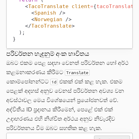
<
TacoTranslate
client
=
{
tacoTranslate
<
Spanish
/>
<
Norwegian
/>
</
TacoTranslate
>
)
;
}
පරිවර්තන හැඳුනුම් අංක භාවිතය
ඔබට එකම පෙළ සඳහා වෙනත් පරිවර්තන හෝ අර්ථ
කළමනාකරණය කිරීමට
Translate
කොම්පෝනන්ට්ට
එකක් එක් කළ හැක. එකම
id
පෙළක් අදහස් අනුව වෙනස් පරිවර්තන අවශ්‍ය වන
අවස්ථාවල මෙය විශේෂයෙන් ප්‍රයෝජනවත් වේ.
අද්විතීය ID ප්‍රදානය කිරීමෙන්, පෙළේ එක් එක්
උදාහරණය එහි නිශ්චිත අර්ථය අනුව නිවැරදිව
පරිවර්තනය වීම ඔබට සහතික කළ හැක.