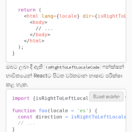
return
(
<
html
lang
=
{
locale
}
dir
=
{
isRightToLe
<
body
>
</
body
>
</
html
>
)
;
}
ඔබට ලබා දී ඇති
ෆන්ක්ෂන්
isRightToLeftLocaleCode
භාවිතයෙන් Reactට පිටත වර්තමාන භාෂාව පරීක්ෂා
කළ හැක.
පිටපත් කරන්න
import
{
isRightToLeftLocaleCode
}
from
't
function
foo
(
locale 
=
'es'
)
{
const
 direction 
=
isRightToLeftLocaleC
// ...
}