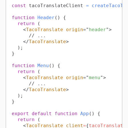
const
 tacoTranslateClient 
=
createTacoTr
function
Header
(
)
{
return
(
<
TacoTranslate
origin
=
"
header
"
>
</
TacoTranslate
>
)
;
}
function
Menu
(
)
{
return
(
<
TacoTranslate
origin
=
"
menu
"
>
</
TacoTranslate
>
)
;
}
export
default
function
App
(
)
{
return
(
<
TacoTranslate
client
=
{
tacoTranslate