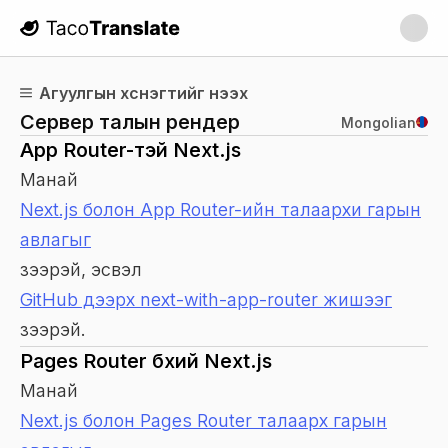
TacoTranslate
Агуулгын хүснэгтийг нээх
Сервер талын рендер
Mongolian
App Router-тэй Next.js
Манай
Next.js болон App Router-ийн талаархи гарын
авлагыг
үзээрэй, эсвэл
GitHub дээрх next-with-app-router жишээг
үзээрэй.
Pages Router бүхий Next.js
Манай
Next.js болон Pages Router талаарх гарын