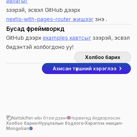
авлагыг
үзээрэй, эсвэл GitHub дээрх
nextjs-with-pages-router жишээг
үзнэ үү.
Бусад фреймворкүүд
GitHub дээрх
examples хавтсыг
үзээрэй, эсвэл
бидэнтэй холбогдоно уу!
Холбоо барих
Ахисан түвшний хэрэглээ
Nattskiftet
-ийн бүтээгдэхүүн
Норвегид үйлдвэрлэсэн
Холбоо барих
Нууцлалын бодлого
Хэрэглэх нөхцөл
Mongolian