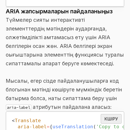
ARIA жапсырмаларын пайдаланыңыз
Түймелер сияқты интерактивті
элементтердің мәтіндерін аударғанда,
қолжетімділікті қамтамасыз ету үшін ARIA
белгілерін қосқан жөн. ARIA белгілері экран
оқығыштарына элементтің функциясы туралы
сипаттамалық ақпарат беруге көмектеседі.
Мысалы, егер сізде пайдаланушыларға код
блогынан мәтінді көшіруге мүмкіндік беретін
батырма болса, нақты сипаттама беру үшін
атрибутын пайдалана аласыз:
aria-label
КӨШІРУ
<
Translate
aria-label
=
{
useTranslation
(
'Copy to cl