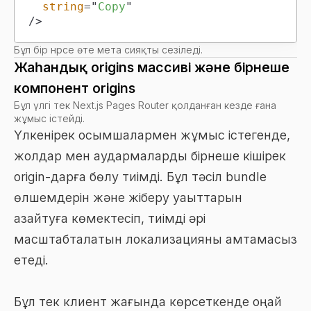
string
=
"
Copy
"
/>
Бұл бір нәрсе өте мета сияқты сезіледі.
Жаһандық origins массиві және бірнеше
компонент origins
Бұл үлгі тек Next.js Pages Router қолданған кезде ғана
жұмыс істейді.
Үлкенірек қосымшалармен жұмыс істегенде,
жолдар мен аудармаларды бірнеше кішірек
origin-дарға бөлу тиімді. Бұл тәсіл bundle
өлшемдерін және жіберу уақыттарын
азайтуға көмектесіп, тиімді әрі
масштабталатын локализацияны қамтамасыз
етеді.
Бұл тек клиент жағында көрсеткенде оңай