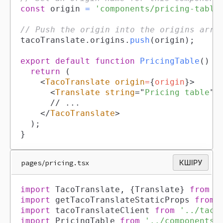
const
 origin 
=
'components/pricing-table
// Push the origin into the origins arra
tacoTranslate
.
origins
.
push
(
origin
)
;
export
default
function
PricingTable
(
)
{
return
(
<
TacoTranslate
origin
=
{
origin
}
>
<
Translate
string
=
"
Pricing table
"
</
TacoTranslate
>
)
;
}
pages/pricing.tsx
КӨШІРУ
import
TacoTranslate
,
{
Translate
}
from
'
import
getTacoTranslateStaticProps
from
import
tacoTranslateClient
from
'../taco
import
PricingTable
from
'../components/