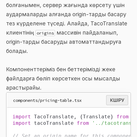
болғанымен, сервер жағында көрсету үшін
аудармаларды алғанда origin-тарды басқару
тез күрделене түседі. Алайда, TacoTranslate
клиентінің
массивін пайдаланып,
origins
origin-тарды басқаруды автоматтандыруға
болады.
Компоненттеріміз бен беттерімізді жеке
файлдарға бөліп көрсеткен осы мысалды
қарастырайық.
components/pricing-table.tsx
КӨШІРУ
import
TacoTranslate
,
{
Translate
}
from
'
import
tacoTranslate
from
'../tacotransl
// Set an origin name for this component