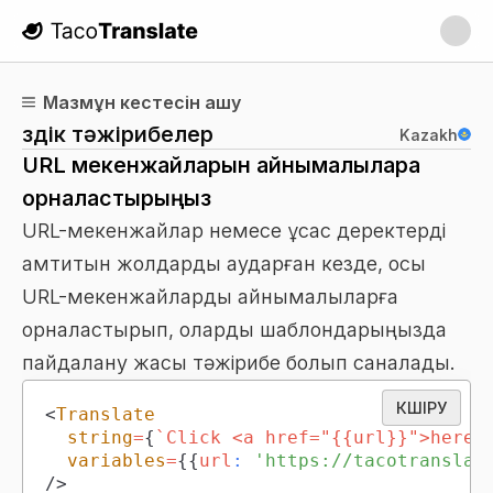
TacoTranslate
Мазмұн кестесін ашу
Үздік тәжірибелер
Kazakh
URL мекенжайларын айнымалыларға
орналастырыңыз
URL-мекенжайлар немесе ұқсас деректерді
қамтитын жолдарды аударған кезде, осы
URL-мекенжайларды айнымалыларға
орналастырып, оларды шаблондарыңызда
пайдалану жақсы тәжірибе болып саналады.
КӨШІРУ
<
Translate
string
=
{
`
Click <a href="{{url}}">here<
variables
=
{
{
url
:
'https://tacotranslat
/>