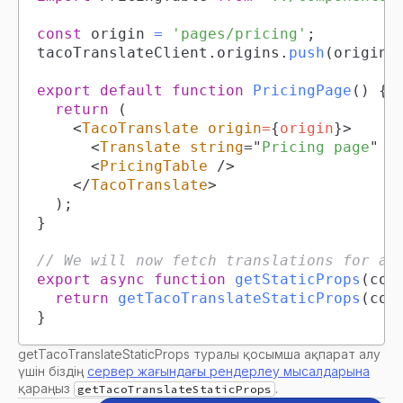
const
 origin 
=
'pages/pricing'
;
tacoTranslateClient
.
origins
.
push
(
origin
)
export
default
function
PricingPage
(
)
{
return
(
<
TacoTranslate
origin
=
{
origin
}
>
<
Translate
string
=
"
Pricing page
"
/
<
PricingTable
/>
</
TacoTranslate
>
)
;
}
// We will now fetch translations for al
export
async
function
getStaticProps
(
con
return
getTacoTranslateStaticProps
(
con
}
getTacoTranslateStaticProps туралы қосымша ақпарат алу
үшін біздің
сервер жағындағы рендерлеу мысалдарына
қараңыз
.
getTacoTranslateStaticProps