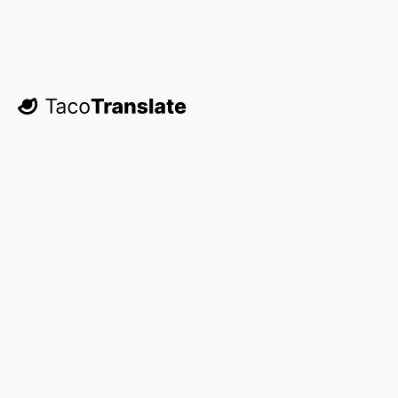
TacoTranslate
Krenimo s prijavom.