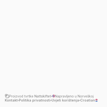
Jeste li spremni?
Registrirajte se putem GitHub
Proizvod tvrtke
Nattskiftet
Napravljeno u Norveškoj
Kontakt
Politika privatnosti
Uvjeti korištenja
Croatian