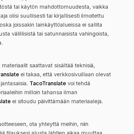
äytöstä tai käytön mahdottomuudesta, vaikka
 olisi suullisesti tai kirjallisesti ilmoitettu
ka joissakin lainkäyttöalueissa ei sallita
usta välillisistä tai satunnaisista vahingoista,
a.
materiaalit saattavat sisältää teknisiä,
anslate
ei takaa, että verkkosivuillaan olevat
ajantasaisia.
TacoTranslate
voi tehdä
riaaleihin milloin tahansa ilman
late
ei sitoudu päivittämään materiaaleja.
uotteeseen, ota yhteyttä meihin, niin
ä tilauksesi alusta lähtien aikaa muuttaa