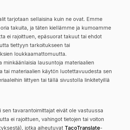
lit tarjotaan sellaisina kuin ne ovat. Emme
ria takuita, ja täten kiellämme ja kumoamme
a ei rajoittuen, epäsuorat takuut tai ehdot
ta tiettyyn tarkoitukseen tai
euksien loukkaamattomuutta.
a minkäänlaisia lausuntoja materiaalien
a tai materiaalien käytön luotettavuudesta sen
leihin liittyen tai tällä sivustolla linkitetyillä
i sen tavarantoimittajat eivät ole vastuussa
a ei rajoittuen, vahingot tietojen tai voiton
tyksestä), jotka aiheutuvat
TacoTranslate
-