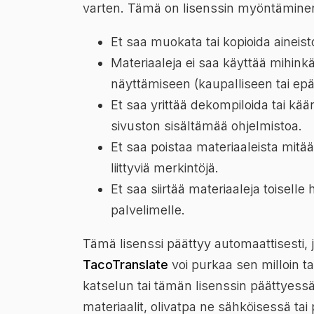
varten. Tämä on lisenssin myöntäminen,
Et saa muokata tai kopioida aineist
Materiaaleja ei saa käyttää mihinkä
näyttämiseen (kaupalliseen tai epä
Et saa yrittää dekompiloida tai kä
sivuston sisältämää ohjelmistoa.
Et saa poistaa materiaaleista mitä
liittyviä merkintöjä.
Et saa siirtää materiaaleja toiselle h
palvelimelle.
Tämä lisenssi päättyy automaattisesti, jos
TacoTranslate
voi purkaa sen milloin t
katselun tai tämän lisenssin päättyessä
materiaalit, olivatpa ne sähköisessä t