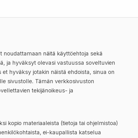
ut noudattamaan näitä käyttöehtoja sekä
siä, ja hyväksyt olevasi vastuussa soveltuvien
s et hyväksy jotakin näistä ehdoista, sinua on
älle sivustolle. Tämän verkkosivuston
vellettavien tekijänoikeus- ja
i kopio materiaaleista (tietoja tai ohjelmistoa)
henkilökohtaista, ei-kaupallista katselua