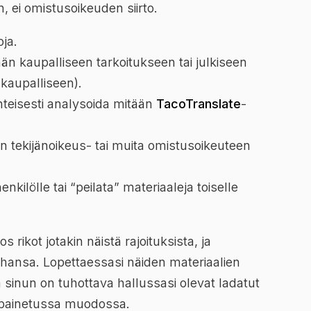
 ei omistusoikeuden siirto.
oja.
än kaupalliseen tarkoitukseen tai julkiseen
kaupalliseen).
änteisesti analysoida mitään
TacoTranslate
-
än tekijänoikeus- tai muita omistusoikeuteen
enkilölle tai “peilata” materiaaleja toiselle
 rikot jotakin näistä rajoituksista, ja
ahansa. Lopettaessasi näiden materiaalien
 sinun on tuhottava hallussasi olevat ladatut
ai painetussa muodossa.