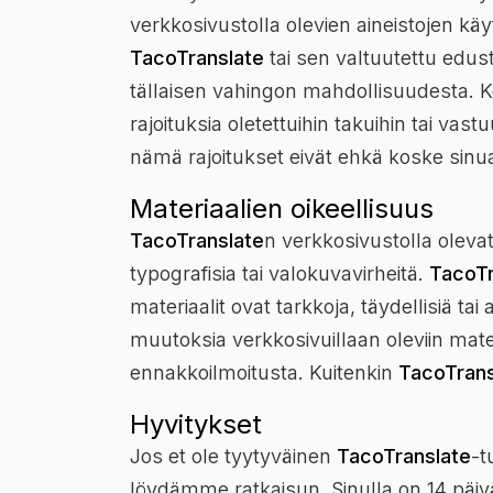
verkkosivustolla olevien aineistojen k
TacoTranslate
tai sen valtuutettu edustaja
tällaisen vahingon mahdollisuudesta. Kos
rajoituksia oletettuihin takuihin tai vastu
nämä rajoitukset eivät ehkä koske sinu
Materiaalien oikeellisuus
TacoTranslate
n verkkosivustolla olevat 
typografisia tai valokuvavirheitä.
TacoTr
materiaalit ovat tarkkoja, täydellisiä tai 
muutoksia verkkosivuillaan oleviin mate
ennakkoilmoitusta. Kuitenkin
TacoTrans
Hyvitykset
Jos et ole tyytyväinen
TacoTranslate
-t
löydämme ratkaisun. Sinulla on 14 päivä