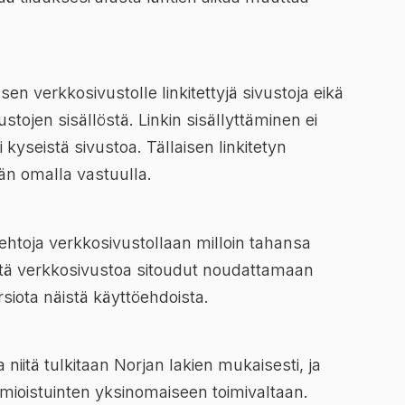
 sen verkkosivustolle linkitettyjä sivustoja eikä
ustojen sisällöstä. Linkin sisällyttäminen ei
i kyseistä sivustoa. Tällaisen linkitetyn
än omalla vastuulla.
ehtoja verkkosivustollaan milloin tahansa
 tätä verkkosivustoa sitoudut noudattamaan
iota näistä käyttöehdoista.
 niitä tulkitaan Norjan lakien mukaisesti, ja
mioistuinten yksinomaiseen toimivaltaan.