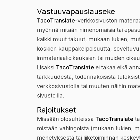
Vastuuvapauslauseke
TacoTranslate
-verkkosivuston materiaa
myönnä mitään nimenomaisia tai epäsuo
kaikki muut takuut, mukaan lukien, mutt
koskien kauppakelpoisuutta, soveltuvuut
immateriaalioikeuksien tai muiden oik
Lisäksi
TacoTranslate
ei takaa eikä ann
tarkkuudesta, todennäköisistä tuloksist
verkkosivustolla tai muuten näihin materiaa
sivustoilla.
Rajoitukset
Missään olosuhteissa
TacoTranslate
ta
mistään vahingoista (mukaan lukien, mutt
menetyksestä tai liiketoiminnan keskey