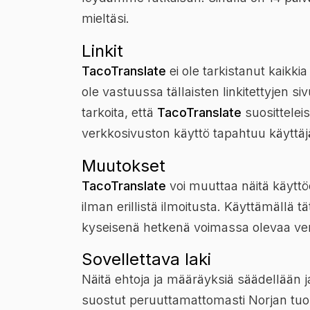
mieltäsi.
Linkit
TacoTranslate
ei ole tarkistanut kaikkia
ole vastuussa tällaisten linkitettyjen siv
tarkoita, että
TacoTranslate
suositteleis
verkkosivuston käyttö tapahtuu käyttäj
Muutokset
TacoTranslate
voi muuttaa näitä käyttö
ilman erillistä ilmoitusta. Käyttämällä
kyseisenä hetkenä voimassa olevaa vers
Sovellettava laki
Näitä ehtoja ja määräyksiä säädellään ja
suostut peruuttamattomasti Norjan tuo