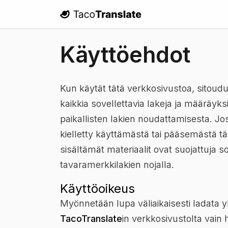
TacoTranslate
Käyttöehdot
Kun käytät tätä verkkosivustoa, sitoud
kaikkia sovellettavia lakeja ja määräyk
paikallisten lakien noudattamisesta. Jo
kielletty käyttämästä tai pääsemästä t
sisältämät materiaalit ovat suojattuja so
tavaramerkkilakien nojalla.
Käyttöoikeus
Myönnetään lupa väliaikaisesti ladata yks
TacoTranslate
in verkkosivustolta vain 