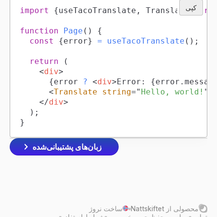
کپی
import
{
useTacoTranslate
,
Translate
}
fro
function
Page
(
)
{
const
{
error
}
=
useTacoTranslate
(
)
;
return
(
<
div
>
{
error 
?
<
div
>
Error: 
{
error
.
messag
<
Translate
string
=
"
Hello, world!
"
</
div
>
)
;
}
زبان‌های پشتیبانی‌شده
محصولی از
Nattskiftet
ساخت نروژ
تماس
سیاست حفظ حریم خصوصی
شرایط استفاده