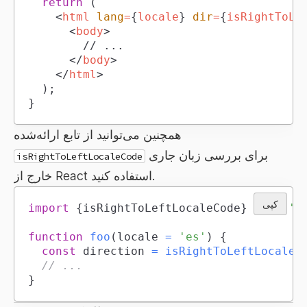
return
(
<
html
lang
=
{
locale
}
dir
=
{
isRightToLe
<
body
>
</
body
>
</
html
>
)
;
}
همچنین می‌توانید از تابع ارائه‌شده
برای بررسی زبان جاری
isRightToLeftLocaleCode
خارج از React استفاده کنید.
کپی
import
{
isRightToLeftLocaleCode
}
from
't
function
foo
(
locale 
=
'es'
)
{
const
 direction 
=
isRightToLeftLocaleC
// ...
}