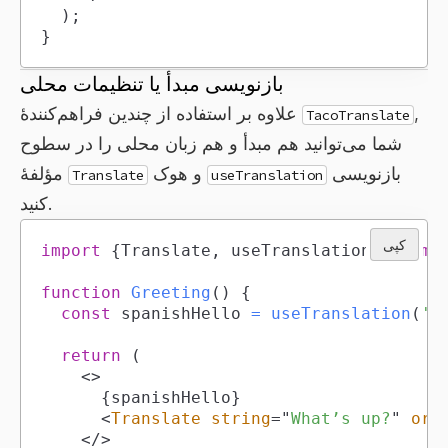
)
;
}
بازنویسی مبدأ یا تنظیمات محلی
,
علاوه بر استفاده از چندین فراهم‌کنندهٔ
TacoTranslate
شما می‌توانید هم مبدأ و هم زبان محلی را در سطوح
بازنویسی
و هوک
مؤلفهٔ
Translate
useTranslation
کنید.
کپی
import
{
Translate
,
 useTranslation
}
from
function
Greeting
(
)
{
const
 spanishHello 
=
useTranslation
(
'H
return
(
<
>
{
spanishHello
}
<
Translate
string
=
"
What’s up?
"
ori
</
>