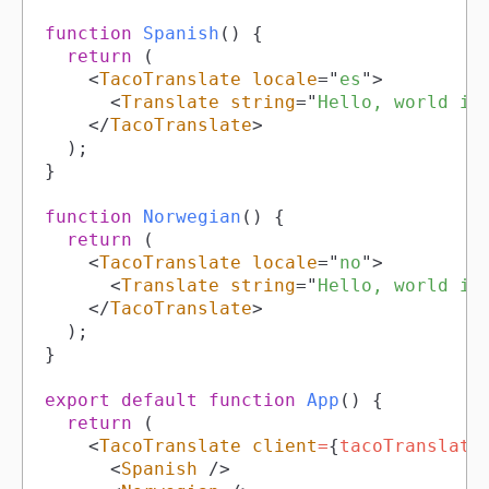
function
Spanish
(
)
{
return
(
<
TacoTranslate
locale
=
"
es
"
>
<
Translate
string
=
"
Hello, world in
</
TacoTranslate
>
)
;
}
function
Norwegian
(
)
{
return
(
<
TacoTranslate
locale
=
"
no
"
>
<
Translate
string
=
"
Hello, world in
</
TacoTranslate
>
)
;
}
export
default
function
App
(
)
{
return
(
<
TacoTranslate
client
=
{
tacoTranslate
<
Spanish
/>