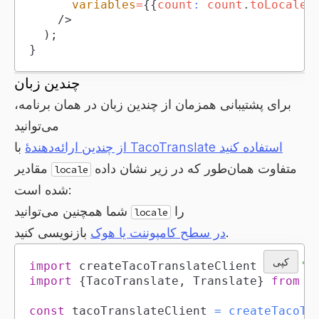
variables
=
{
{
count
:
 count
.
toLocaleS
/>
)
;
}
چندین زبان
برای پشتیبانی همزمان از چندین زبان در همان برنامه،
می‌توانید
از چندین ارائه‌دهندهٔ TacoTranslate استفاده کنید
با
متفاوت همان‌طور که در زیر نشان داده
مقادیر
locale
شده است:
را
شما همچنین می‌توانید
locale
بازنویسی کنید.
در سطح کامپوننت یا هوک
کپی
import
createTacoTranslateClient
from
't
import
{
TacoTranslate
,
Translate
}
from
'
const
 tacoTranslateClient 
=
createTacoTr