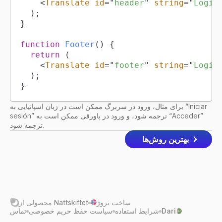
<
Translate
id
=
"
header
"
string
=
"
Login
)
;
}
function
Footer
(
)
{
return
(
<
Translate
id
=
"
footer
"
string
=
"
Login
)
;
}
برای مثال، ورود در سربرگ ممکن است در زبان اسپانیایی به “Iniciar
sesión” ترجمه شود، و ورود در پاورقی ممکن است به “Acceder”
ترجمه شود.
بهترین روش‌ها
ساخت نروژ
Nattskiftet
محصولی از
Dari
شرایط استفاده
سیاست حفظ حریم خصوصی
تماس