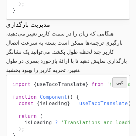
)
;
}
مدیریت بارگذاری
هنگامی که زبان را در سمت کاربر تغییر می‌دهید،
بارگیری ترجمه‌ها ممکن است بسته به سرعت اتصال
کاربر چند لحظه طول بکشد. می‌توانید یک نشانگر
بارگذاری نمایش دهید تا با ارائهٔ بازخورد بصری در طول
تغییر، تجربه کاربر را بهبود بخشید.
کپی
import
{
useTacoTranslate
}
from
'tacotran
function
Component
(
)
{
const
{
isLoading
}
=
useTacoTranslate
(
)
return
(
		isLoading 
?
'Translations are loadin
)
;
}