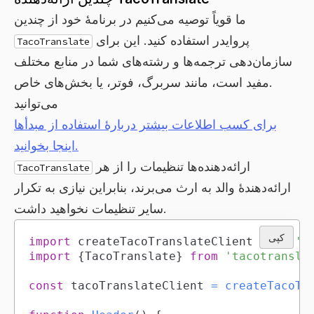
ما قویاً توصیه می‌کنیم در برنامهٔ خود از چندین
پروایدر استفاده کنید. این برای
TacoTranslate
سازمان‌دهی ترجمه‌ها و رشته‌های شما در منابع مختلف
مفید است، مانند سربرگ، فوتر، یا بخش‌های خاص.
می‌توانید
برای کسب اطلاعات بیشتر دربارهٔ استفاده از مبدأها
اینجا بخوانید.
ارائه‌دهنده‌ها تنظیمات را از هر
TacoTranslate
ارائه‌دهندهٔ والد به ارث می‌برند، بنابراین نیازی به تکرار
سایر تنظیمات نخواهید داشت.
کپی
import
createTacoTranslateClient
from
't
import
{
TacoTranslate
}
from
'tacotransla
const
 tacoTranslateClient 
=
createTacoTr