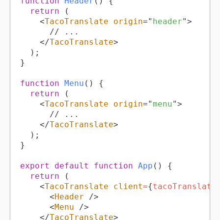
function
Header
(
)
{
return
(
<
TacoTranslate
origin
=
"
header
"
>
</
TacoTranslate
>
)
;
}
function
Menu
(
)
{
return
(
<
TacoTranslate
origin
=
"
menu
"
>
</
TacoTranslate
>
)
;
}
export
default
function
App
(
)
{
return
(
<
TacoTranslate
client
=
{
tacoTranslate
<
Header
/>
<
Menu
/>
</
TacoTranslate
>