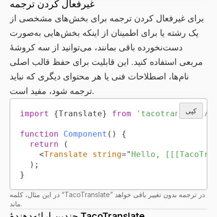
غیرفعال کردن ترجمه
برای غیرفعال کردن ترجمه برای بخش‌های مشخصی از
یک رشته یا برای اطمینان از اینکه بخش‌هایی به‌صورت
دست‌نخورده باقی بمانند، می‌توانید از سه کروشهٔ
مربعی استفاده کنید. این قابلیت برای حفظ قالب اصلی
نام‌ها، اصطلاحات فنی یا هر محتوای دیگری که نباید
ترجمه شود، مفید است.
کپی
import
{
Translate
}
from
'tacotranslate/r
function
Component
(
)
{
return
(
<
Translate
string
=
"
Hello, [[[TacoTra
)
;
}
در این مثال، کلمه “TacoTranslate” در ترجمه بدون تغییر باقی خواهد
ماند.
چندین ارائه‌دهندهٔ TacoTranslate