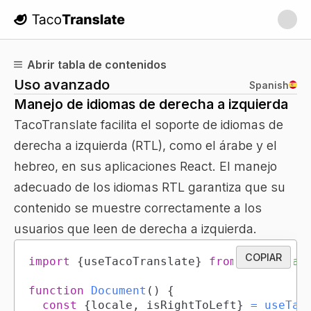
TacoTranslate
Abrir tabla de contenidos
Uso avanzado
Spanish
Manejo de idiomas de derecha a izquierda
TacoTranslate facilita el soporte de idiomas de
derecha a izquierda (RTL), como el árabe y el
hebreo, en sus aplicaciones React. El manejo
adecuado de los idiomas RTL garantiza que su
contenido se muestre correctamente a los
usuarios que leen de derecha a izquierda.
COPIAR
import
{
useTacoTranslate
}
from
'tacotran
function
Document
(
)
{
const
{
locale
,
 isRightToLeft
}
=
useTac