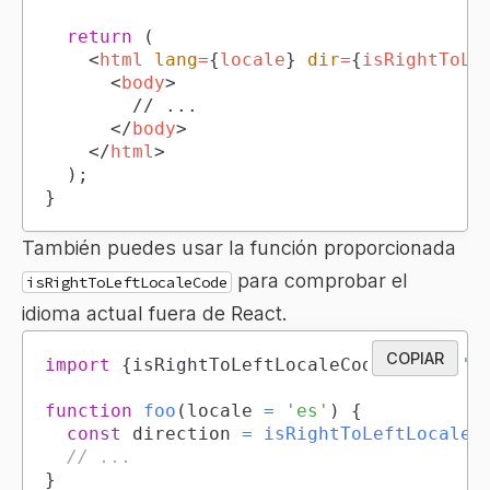
return
(
<
html
lang
=
{
locale
}
dir
=
{
isRightToLe
<
body
>
</
body
>
</
html
>
)
;
}
También puedes usar la función proporcionada
para comprobar el
isRightToLeftLocaleCode
idioma actual fuera de React.
COPIAR
import
{
isRightToLeftLocaleCode
}
from
't
function
foo
(
locale 
=
'es'
)
{
const
 direction 
=
isRightToLeftLocaleC
// ...
}