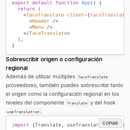
export
default
function
App
(
)
{
return
(
<
TacoTranslate
client
=
{
tacoTranslate
<
Header
/>
<
Menu
/>
</
TacoTranslate
>
)
;
}
Sobrescribir origen o configuración
regional
Además de utilizar múltiples
TacoTranslate
proveedores, también puedes sobrescribir tanto
el origen como la configuración regional en los
niveles del componente
y del hook
Translate
.
useTranslation
COPIAR
import
{
Translate
,
 useTranslation
}
from