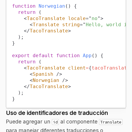
function
Norwegian
(
)
{
return
(
<
TacoTranslate
locale
=
"
no
"
>
<
Translate
string
=
"
Hello, world in
</
TacoTranslate
>
)
;
}
export
default
function
App
(
)
{
return
(
<
TacoTranslate
client
=
{
tacoTranslate
<
Spanish
/>
<
Norwegian
/>
</
TacoTranslate
>
)
;
}
Uso de identificadores de traducción
Puede agregar un
al componente
id
Translate
para manejar diferentes traducciones o