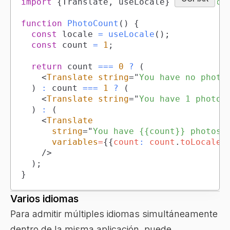
import
{
Translate
,
 useLocale
}
from
'taco
function
PhotoCount
(
)
{
const
 locale 
=
useLocale
(
)
;
const
 count 
=
1
;
return
 count 
===
0
?
(
<
Translate
string
=
"
You have no photo
)
:
 count 
===
1
?
(
<
Translate
string
=
"
You have 1 photo.
)
:
(
<
Translate
string
=
"
You have {{count}} photos.
variables
=
{
{
count
:
 count
.
toLocaleS
/>
)
;
}
Varios idiomas
Para admitir múltiples idiomas simultáneamente
dentro de la misma aplicación, puede