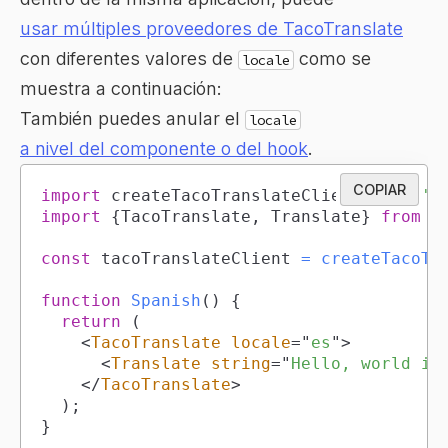
usar múltiples proveedores de TacoTranslate
con diferentes valores de
como se
locale
muestra a continuación:
También puedes anular el
locale
a nivel del componente o del hook
.
COPIAR
import
createTacoTranslateClient
from
't
import
{
TacoTranslate
,
Translate
}
from
'
const
 tacoTranslateClient 
=
createTacoTr
function
Spanish
(
)
{
return
(
<
TacoTranslate
locale
=
"
es
"
>
<
Translate
string
=
"
Hello, world in
</
TacoTranslate
>
)
;
}