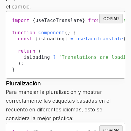
el cambio.
COPIAR
import
{
useTacoTranslate
}
from
'tacotran
function
Component
(
)
{
const
{
isLoading
}
=
useTacoTranslate
(
)
return
(
		isLoading 
?
'Translations are loadin
)
;
}
Pluralización
Para manejar la pluralización y mostrar
correctamente las etiquetas basadas en el
recuento en diferentes idiomas, esto se
considera la mejor práctica:
COPIAR