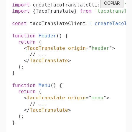
COPIAR
import
createTacoTranslateClient
from
't
import
{
TacoTranslate
}
from
'tacotransla
const
 tacoTranslateClient 
=
createTacoTr
function
Header
(
)
{
return
(
<
TacoTranslate
origin
=
"
header
"
>
</
TacoTranslate
>
)
;
}
function
Menu
(
)
{
return
(
<
TacoTranslate
origin
=
"
menu
"
>
</
TacoTranslate
>
)
;
}