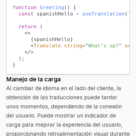
function
Greeting
(
)
{
const
 spanishHello 
=
useTranslation
(
'H
return
(
<
>
{
spanishHello
}
<
Translate
string
=
"
What’s up?
"
ori
</
>
)
;
}
Manejo de la carga
Al cambiar de idioma en el lado del cliente, la
obtención de las traducciones puede tardar
unos momentos, dependiendo de la conexión
del usuario. Puede mostrar un indicador de
carga para mejorar la experiencia del usuario,
proporcionando retroalimentación visual durante