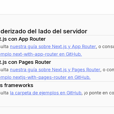
derizado del lado del servidor
.js con App Router
ulta
nuestra guía sobre Next.js y App Router
, o cons
jemplo next-with-app-router en GitHub.
.js con Pages Router
ulta
nuestra guía sobre Next.js y Pages Router
, o co
jemplo nextjs-with-pages-router en GitHub.
os frameworks
ulta
la carpeta de ejemplos en GitHub
, ¡o ponte en c