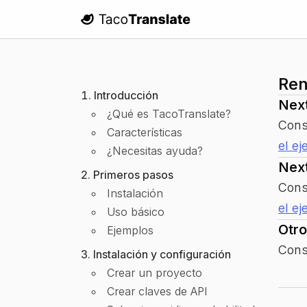
TacoTranslate
Ren
Introducción
Next
¿Qué es TacoTranslate?
Cons
Características
el e
¿Necesitas ayuda?
Next
Primeros pasos
Cons
Instalación
el e
Uso básico
Otr
Ejemplos
Cons
Instalación y configuración
Crear un proyecto
Crear claves de API