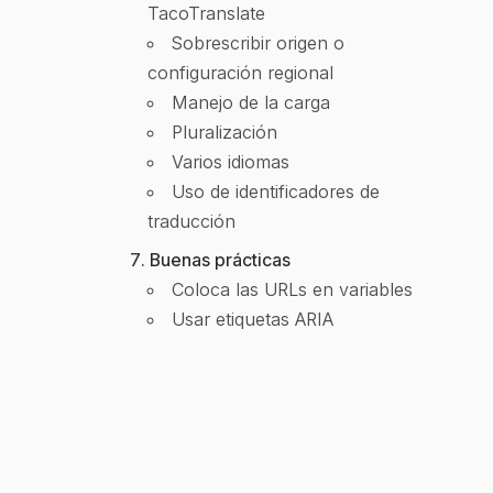
TacoTranslate
Sobrescribir origen o
configuración regional
Manejo de la carga
Pluralización
Varios idiomas
Uso de identificadores de
traducción
Buenas prácticas
Coloca las URLs en variables
Usar etiquetas ARIA
Arreglo global de orígenes y
múltiples orígenes por componente
Manejo de errores y depuración
Consejos para depurar
Uso del objeto de error
Un producto de
Nattskiftet
Hecho en Norueg