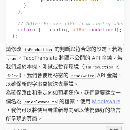
}
)
;
// NOTE: Remove i18n from config when 
return
{
...
config
,
i18n
:
undefined
}
;
}
;
請修改
的判斷以符合您的設定。若為
isProduction
，TacoTranslate 將顯示公開的 API 金鑰。若
true
我們處於本機、測試或暫存環境（
is
isProduction
)，我們會使用祕密的
API 金鑰，
false
read/write
以確保新的字串會被送去翻譯。
為確保路由和重定向如預期運作，我們需要建立一
個名為
的檔案。使用
Middleware
/middleware.ts
，我們可以將使用者重新導向到以他們偏好的語言
所呈現的頁面。