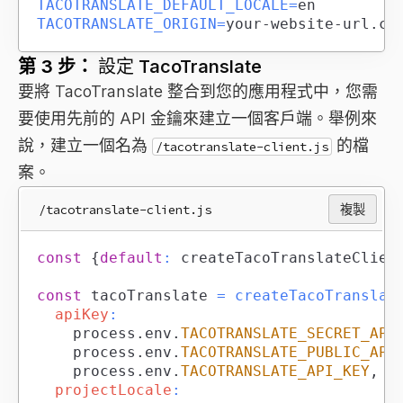
TACOTRANSLATE_DEFAULT_LOCALE
=
TACOTRANSLATE_ORIGIN
=
your-website-url.co
第 3 步：
設定 TacoTranslate
要將 TacoTranslate 整合到您的應用程式中，您需
要使用先前的 API 金鑰來建立一個客戶端。舉例來
說，建立一個名為
的檔
/tacotranslate-client.js
案。
/tacotranslate-client.js
複製
const
{
default
:
 createTacoTranslateClien
const
 tacoTranslate 
=
createTacoTranslat
apiKey
:
		process
.
env
.
TACOTRANSLATE_SECRET_API
		process
.
env
.
TACOTRANSLATE_PUBLIC_API
		process
.
env
.
TACOTRANSLATE_API_KEY
,
projectLocale
: