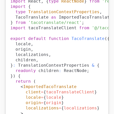
import
React
,
{
type
ReactNode
}
from
'rea
import
{
type
TranslationContextProperties
,
TacoTranslate
as
ImportedTacoTranslate
}
from
'tacotranslate/react'
;
import
tacoTranslateClient
from
'@/tacot
export
default
function
TacoTranslate
(
{
	locale
,
	origin
,
	localizations
,
	children
,
}
:
TranslationContextProperties
&
{
readonly
 children
:
ReactNode
;
}
)
{
return
(
<
ImportedTacoTranslate
client
=
{
tacoTranslateClient
}
locale
=
{
locale
}
origin
=
{
origin
}
localizations
=
{
localizations
}
>