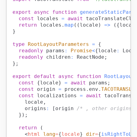
export
async
function
generateStaticPara
const
 locales 
=
await
 tacoTranslateCli
return
 locales
.
map
(
(
locale
)
=>
(
{
local
}
type
RootLayoutParameters
=
{
readonly
 params
:
Promise
<
{
locale
:
Loca
readonly
 children
:
ReactNode
;
}
;
export
default
async
function
RootLayout
const
{
locale
}
=
await
 params
;
const
 origin 
=
 process
.
env
.
TACOTRANSLA
const
 localizations 
=
await
 tacoTransl
		locale
,
		origins
:
[
origin 
/* , other origins 
}
)
;
return
(
<
html
lang
=
{
locale
}
dir
=
{
isRightToLe