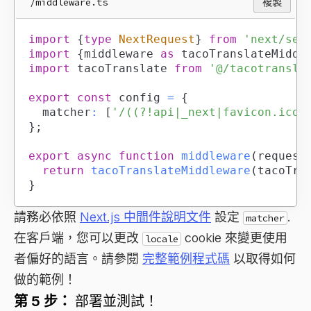
/middleware.ts
複製
import
{
type
NextRequest
}
from
'next/ser
import
{
middleware 
as
 tacoTranslateMiddl
import
tacoTranslate
from
'@/tacotransla
export
const
 config 
=
{
	matcher
:
[
'/((?!api|_next|favicon.ico)
}
;
export
async
function
middleware
(
request
return
tacoTranslateMiddleware
(
tacoTra
}
請務必依照
Next.js 中間件說明文件
設定
.
matcher
在客戶端，您可以更改
cookie 來變更使用
locale
者偏好的語言。請參閱
完整範例程式碼
以取得如何
做的範例！
第 5 步：
部署並測試！