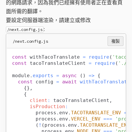
的網路請求，因為我們已經擁有使用者正在查看頁
面所需的翻譯。
要設定伺服器端渲染，請建立或修改
:
/next.config.js
/next.config.js
複製
const
 withTacoTranslate 
=
require
(
'tacot
const
 tacoTranslateClient 
=
require
(
'./t
module
.
exports
=
async
(
)
=>
{
const
 config 
=
await
withTacoTranslate
{
}
,
{
client
:
 tacoTranslateClient
,
isProduction
:
				process
.
env
.
TACOTRANSLATE_ENV
==
				process
.
env
.
VERCEL_ENV
===
'prod
(
!
(
process
.
env
.
TACOTRANSLATE_ENV
					process
.
env
.
NODE_ENV
===
'prod