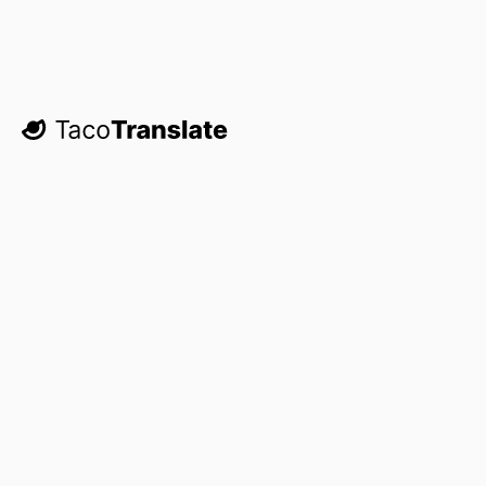
TacoTranslate
Vitajte späť!