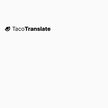
TacoTranslate
С возвращением!