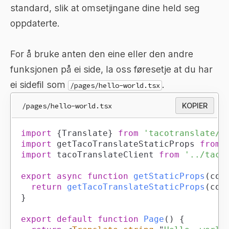
standard, slik at omsetjingane dine held seg
oppdaterte.
For å bruke anten den eine eller den andre
funksjonen på ei side, la oss føresetje at du har
ei sidefil som
.
/pages/hello-world.tsx
/pages/hello-world.tsx
KOPIER
import
{
Translate
}
from
'tacotranslate/r
import
getTacoTranslateStaticProps
from
import
tacoTranslateClient
from
'../taco
export
async
function
getStaticProps
(
con
return
getTacoTranslateStaticProps
(
con
}
export
default
function
Page
(
)
{