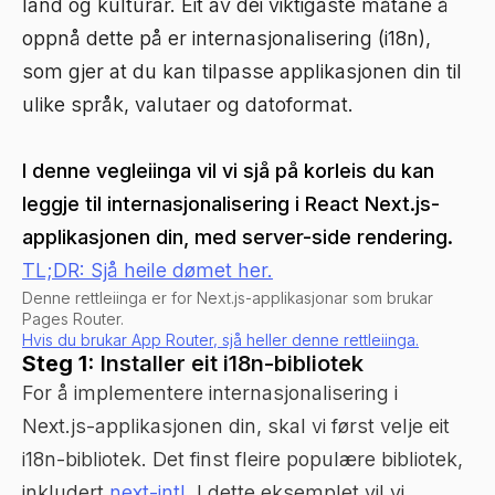
land og kulturar. Eit av dei viktigaste måtane å
oppnå dette på er internasjonalisering (i18n),
som gjer at du kan tilpasse applikasjonen din til
ulike språk, valutaer og datoformat.
I denne vegleiinga vil vi sjå på korleis du kan
leggje til internasjonalisering i React Next.js-
applikasjonen din, med server-side rendering.
TL;DR: Sjå heile dømet her.
Denne rettleiinga er for Next.js-applikasjonar som brukar
Pages Router.
Hvis du brukar App Router, sjå heller denne rettleiinga.
Steg 1:
Installer eit i18n-bibliotek
For å implementere internasjonalisering i
Next.js-applikasjonen din, skal vi først velje eit
i18n-bibliotek. Det finst fleire populære bibliotek,
inkludert
next-intl
. I dette eksemplet vil vi