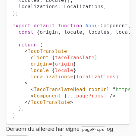
	locales
:
Locale
[
]
;
	localizations
:
Localizations
;
}
;
export
default
function
App
(
{
Component
,
 
const
{
origin
,
 locale
,
 locales
,
 locali
return
(
<
TacoTranslate
client
=
{
tacoTranslate
}
origin
=
{
origin
}
locale
=
{
locale
}
localizations
=
{
localizations
}
>
<
TacoTranslateHead
rootUrl
=
"
https:
<
Component
{
...
pageProps
}
/>
</
TacoTranslate
>
)
;
}
Dersom du allereie har eigne
og
pageProps