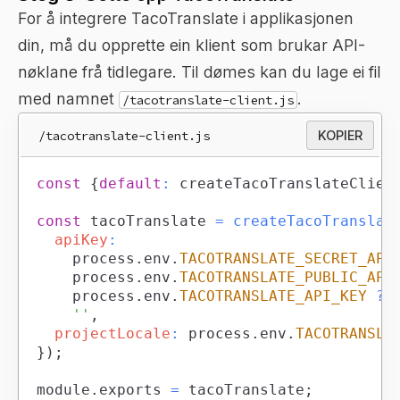
For å integrere TacoTranslate i applikasjonen
din, må du opprette ein klient som brukar API-
nøklane frå tidlegare. Til dømes kan du lage ei fil
med namnet
.
/tacotranslate-client.js
/tacotranslate-client.js
KOPIER
const
{
default
:
 createTacoTranslateClien
const
 tacoTranslate 
=
createTacoTranslat
apiKey
:
		process
.
env
.
TACOTRANSLATE_SECRET_API
		process
.
env
.
TACOTRANSLATE_PUBLIC_API
		process
.
env
.
TACOTRANSLATE_API_KEY
??
''
,
projectLocale
:
 process
.
env
.
TACOTRANSLA
}
)
;
module
.
exports
=
 tacoTranslate
;