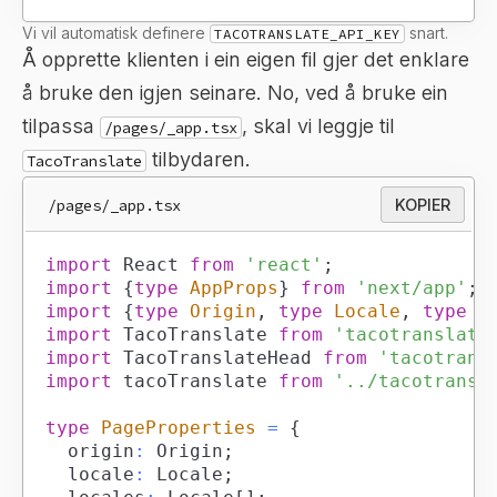
Vi vil automatisk definere
snart.
TACOTRANSLATE_API_KEY
Å opprette klienten i ein eigen fil gjer det enklare
å bruke den igjen seinare. No, ved å bruke ein
tilpassa
, skal vi leggje til
/pages/_app.tsx
tilbydaren.
TacoTranslate
/pages/_app.tsx
KOPIER
import
React
from
'react'
;
import
{
type
AppProps
}
from
'next/app'
;
import
{
type
Origin
,
type
Locale
,
type
L
import
TacoTranslate
from
'tacotranslate
import
TacoTranslateHead
from
'tacotrans
import
tacoTranslate
from
'../tacotransl
type
PageProperties
=
{
	origin
:
Origin
;
	locale
:
Locale
;