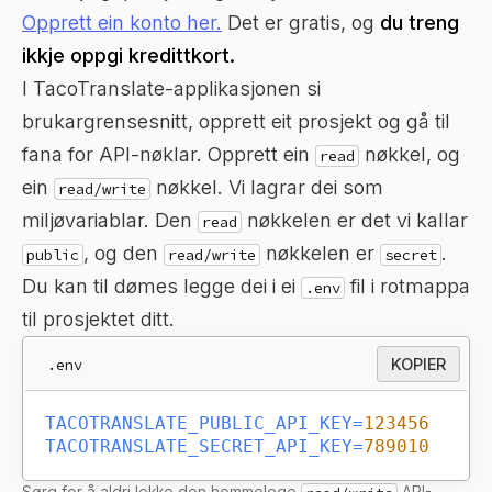
Opprett ein konto her.
Det er gratis, og
du treng
ikkje oppgi kredittkort.
I TacoTranslate-applikasjonen si
brukargrensesnitt, opprett eit prosjekt og gå til
fana for API-nøklar. Opprett ein
nøkkel, og
read
ein
nøkkel. Vi lagrar dei som
read/write
miljøvariablar. Den
nøkkelen er det vi kallar
read
, og den
nøkkelen er
.
public
read/write
secret
Du kan til dømes legge dei i ei
fil i rotmappa
.env
til prosjektet ditt.
.env
KOPIER
TACOTRANSLATE_PUBLIC_API_KEY
=
123456
TACOTRANSLATE_SECRET_API_KEY
=
789010
Sørg for å aldri lekke den hemmelege
API-