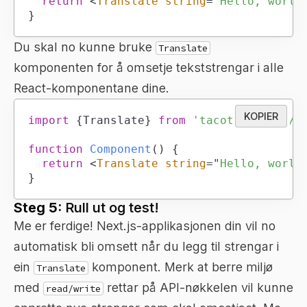
return
<
Translate
string
=
"
Hello, world
}
Du skal no kunne bruke
Translate
komponenten for å omsetje tekststrengar i alle
React-komponentane dine.
KOPIER
import
{
Translate
}
from
'tacotranslate/r
function
Component
(
)
{
return
<
Translate
string
=
"
Hello, world
}
Steg 5:
Rull ut og test!
Me er ferdige! Next.js-applikasjonen din vil no
automatisk bli omsett når du legg til strengar i
ein
komponent. Merk at berre miljø
Translate
med
rettar på API-nøkkelen vil kunne
read/write