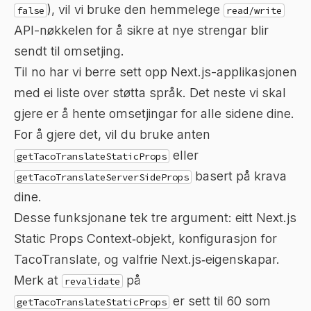
), vil vi bruke den hemmelege
false
read/write
API-nøkkelen for å sikre at nye strengar blir
sendt til omsetjing.
Til no har vi berre sett opp Next.js-applikasjonen
med ei liste over støtta språk. Det neste vi skal
gjere er å hente omsetjingar for alle sidene dine.
For å gjere det, vil du bruke anten
eller
getTacoTranslateStaticProps
basert på krava
getTacoTranslateServerSideProps
dine.
Desse funksjonane tek tre argument: eitt Next.js
Static Props Context‑objekt, konfigurasjon for
TacoTranslate, og valfrie Next.js‑eigenskapar.
Merk at
på
revalidate
er sett til 60 som
getTacoTranslateStaticProps