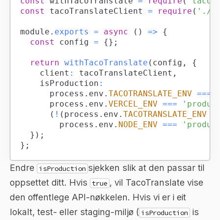
const
 withTacoTranslate 
=
require
(
'tacot
const
 tacoTranslateClient 
=
require
(
'./t
module
.
exports
=
async
(
)
=>
{
const
 config 
=
{
}
;
return
withTacoTranslate
(
config
,
{
		client
:
 tacoTranslateClient
,
		isProduction
:
			process
.
env
.
TACOTRANSLATE_ENV
===
			process
.
env
.
VERCEL_ENV
===
'produc
(
!
(
process
.
env
.
TACOTRANSLATE_ENV
|
				process
.
env
.
NODE_ENV
===
'produc
}
)
;
}
;
Endre
sjekken slik at den passar til
isProduction
oppsettet ditt. Hvis
, vil TacoTranslate vise
true
den offentlege API-nøkkelen. Hvis vi er i eit
lokalt, test- eller staging-miljø (
is
isProduction