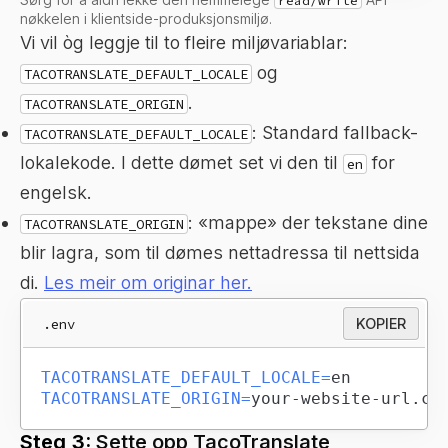
read/write
nøkkelen i klientside-produksjonsmiljø.
Vi vil òg leggje til to fleire miljøvariablar:
og
TACOTRANSLATE_DEFAULT_LOCALE
.
TACOTRANSLATE_ORIGIN
: Standard fallback-
TACOTRANSLATE_DEFAULT_LOCALE
lokalekode. I dette dømet set vi den til
for
en
engelsk.
: «mappe» der tekstane dine
TACOTRANSLATE_ORIGIN
blir lagra, som til dømes nettadressa til nettsida
di.
Les meir om originar her.
.env
KOPIER
TACOTRANSLATE_DEFAULT_LOCALE
=
TACOTRANSLATE_ORIGIN
=
your-website-url.co
Steg 3:
Sette opp TacoTranslate