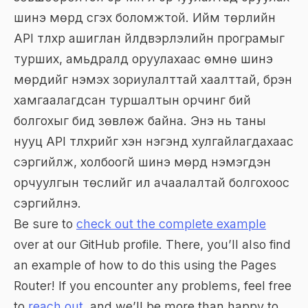
шинэ мөрүүд үүсгэх боломжтой. Ийм төрлийн
API түлхүүр ашиглан үйлдвэрлэлийн програмыг
турших, амьдралд оруулахаас өмнө шинэ
мөрүүдийг нэмэх зориулалттай хаалттай, бүрэн
хамгаалагдсан туршалтын орчинг бий
болгохыг бид зөвлөж байна. Энэ нь таны
нууц API түлхүүрийг хэн нэгэнд хулгайлагдахаас
сэргийлж, холбоогүй шинэ мөрүүд нэмэгдэн
орчуулгын төслийг илүү ачаалалтай болгохоос
сэргийлнэ.
Be sure to
check out the complete example
over at our GitHub profile. There, you’ll also find
an example of how to do this using the Pages
Router! If you encounter any problems, feel free
to
reach out
, and we’ll be more than happy to