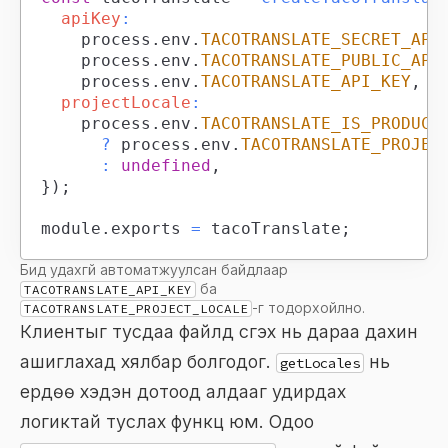
apiKey
:
		process
.
env
.
TACOTRANSLATE_SECRET_API
		process
.
env
.
TACOTRANSLATE_PUBLIC_API
		process
.
env
.
TACOTRANSLATE_API_KEY
,
projectLocale
:
		process
.
env
.
TACOTRANSLATE_IS_PRODUCT
?
 process
.
env
.
TACOTRANSLATE_PROJEC
:
undefined
,
}
)
;
module
.
exports
=
 tacoTranslate
;
Бид удахгүй автоматжуулсан байдлаар
ба
TACOTRANSLATE_API_KEY
-г тодорхойлно.
TACOTRANSLATE_PROJECT_LOCALE
Клиентыг тусдаа файлд үүсгэх нь дараа дахин
ашиглахад хялбар болгодог.
нь
getLocales
ердөө хэдэн дотоод алдааг удирдах
логиктай туслах функц юм. Одоо