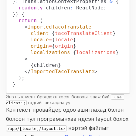
}
:
TranslationContextProperties
&
{
readonly
 children
:
ReactNode
;
}
)
{
return
(
<
ImportedTacoTranslate
client
=
{
tacoTranslateClient
}
locale
=
{
locale
}
origin
=
{
origin
}
localizations
=
{
localizations
}
>
{
children
}
</
ImportedTacoTranslate
>
)
;
}
Энэ нь клиент бүрэлдэхүүн хэсэг болохыг зааж буй
'use 
гэдгийг анхаарна уу.
client';
Контекст провайдер одоо ашиглахад бэлэн
болсон тул програмынхаа үндсэн layout болох
нэртэй файлыг
/app/[locale]/layout.tsx