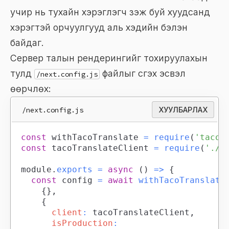
учир нь тухайн хэрэглэгч үзэж буй хуудсанд
хэрэгтэй орчуулгууд аль хэдийн бэлэн
байдаг.
Сервер талын рендерингийг тохируулахын
тулд
файлыг үүсгэх эсвэл
/next.config.js
өөрчлөх:
/next.config.js
ХУУЛБАРЛАХ
const
 withTacoTranslate 
=
require
(
'tacot
const
 tacoTranslateClient 
=
require
(
'./t
module
.
exports
=
async
(
)
=>
{
const
 config 
=
await
withTacoTranslate
{
}
,
{
client
:
 tacoTranslateClient
,
isProduction
: