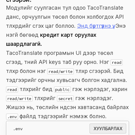
Модулийг суулгасан тул одоо TacoTranslate
данс, орчуулгын төсөл болон холбогдох API
түлхүүрүүдийг үүсгэх цаг боллоо.
Энд бүртгүүлнэ үү.
Энэ
үнэгүй бөгөөд
кредит карт оруулах
шаардлагагүй.
TacoTranslate програмын UI дээр төсөл
үүсгээд, түүний API keys таб руу орно. Нэг
read
түлхүүр болон нэг
түлхүүр үүсгээрэй. Бид
read/write
тэдгээрийг орчны хувьсагч болгон хадгална.
түлхүүрийг бид
гэж нэрлэдэг, харин
read
public
түлхүүрийг
гэж нэрлэдэг.
read/write
secret
Жишээ нь, төслийн үндсэн хавтасанд байрлах
файлд тэдгээрийг нэмэж болно.
.env
.env
ХУУЛБАРЛАХ