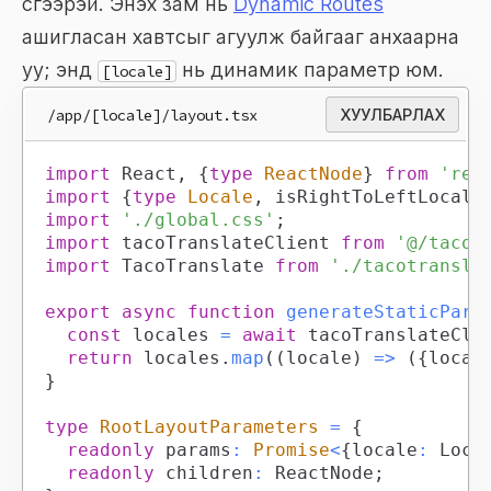
үүсгээрэй. Энэхүү зам нь
Dynamic Routes
ашигласан хавтсыг агуулж байгааг анхаарна
уу; энд
нь динамик параметр юм.
[locale]
/app/[locale]/layout.tsx
ХУУЛБАРЛАХ
import
React
,
{
type
ReactNode
}
from
'rea
import
{
type
Locale
,
 isRightToLeftLocale
import
'./global.css'
;
import
tacoTranslateClient
from
'@/tacot
import
TacoTranslate
from
'./tacotransla
export
async
function
generateStaticPara
const
 locales 
=
await
 tacoTranslateCli
return
 locales
.
map
(
(
locale
)
=>
(
{
local
}
type
RootLayoutParameters
=
{
readonly
 params
:
Promise
<
{
locale
:
Loca
readonly
 children
:
ReactNode
;