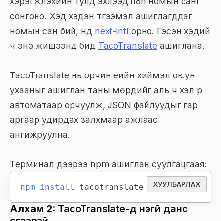
хэрэгжүүлэхийн тулд эхлээд i18n номын санг
сонгоно. Хэд хэдэн түгээмэл ашиглагддаг
номын сан бий, үүнд
next-intl
орно. Гэсэн хэдий
ч энэ жишээнд бид
TacoTranslate
ашиглана.
TacoTranslate нь орчин үеийн хиймэл оюун
ухааныг ашиглан таны мөрүүдийг аль ч хэл рүү
автоматаар орчуулж, JSON файлуудыг гар
аргаар удирдах залхмаар ажлаас
ангижруулна.
Терминал дээрээ npm ашиглан суулгацгаая:
ХУУЛБАРЛАХ
npm
install
 tacotranslate
Алхам 2:
TacoTranslate-д үнэгүй данс
үүсгээрэй.