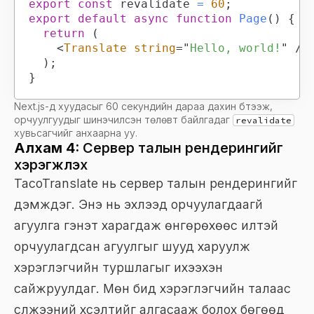
export
const
 revalidate 
=
60
;
export
default
async
function
Page
(
)
{
return
(
<
Translate
string
=
"
Hello, world!
"
/>
)
;
}
Next.js-д хуудасыг 60 секундийн дараа дахин бүтээж,
орчуулгуудыг шинэчилсэн төлөвт байлгадаг
revalidate
хувьсагчийг анхаарна уу.
Алхам 4:
Сервер талын рендерингийг
хэрэгжүүлэх
TacoTranslate нь сервер талын рендерингийг
дэмждэг. Энэ нь эхлээд орчуулагдаагүй
агуулга гэнэт харагдаж өнгөрөхөөс илүүтэй
орчуулагдсан агуулгыг шууд харуулж
хэрэглэгчийн туршлагыг ихээхэн
сайжруулдаг. Мөн бид хэрэглэгчийн талаас
сүлжээний хүсэлтийг алгасааж болох бөгөөд