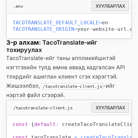
.env
ХУУЛБАРЛАХ
TACOTRANSLATE_DEFAULT_LOCALE
=
TACOTRANSLATE_ORIGIN
=
your-website-url.co
3-р алхам:
TacoTranslate-ийг
тохируулах
TacoTranslate-ийг таны аппликейшнтэй
нэгтгэхийн тулд өмнө аваад хадгалсан API
түлхүүрүүдийг ашиглан клиент үүсгэх хэрэгтэй.
Жишээлбэл,
-ийг
/tacotranslate-client.js
нэртэй файл үүсгээрэй.
/tacotranslate-client.js
ХУУЛБАРЛАХ
const
{
default
:
 createTacoTranslateClien
const
 tacoTranslate 
=
createTacoTranslat