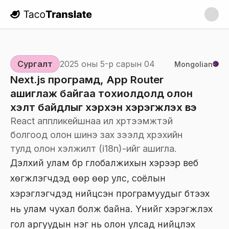
TacoTranslate
Сургалт
2025 оны 5-р сарын 04
Mongolian
Next.js програмд, App Router
ашиглаж байгаа тохиолдолд олон
хэлт байдлыг хэрхэн хэрэгжүүлэх вэ
React аппликейшнаа илүү хүртээмжтэй
болгоод олон шинэ зах зээлд хүрэхийн
тулд олон хэлжилт (i18n)-ийг ашигла.
Дэлхий улам бүр глобалжихын хэрээр веб
хөгжүүлэгчдэд өөр өөр улс, соёлын
хэрэглэгчдэд нийцсэн програмуудыг бүтээх
нь улам чухал болж байна. Үүнийг хэрэгжүүлэх
гол аргуудын нэг нь олон улсад нийцүүлэх