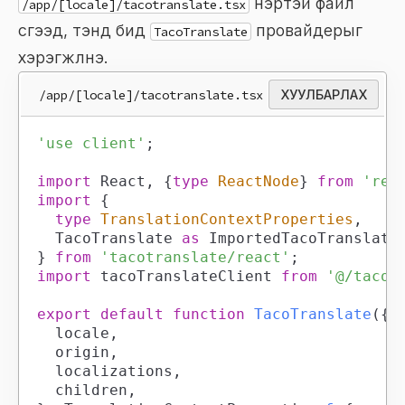
нэртэй файл
/app/[locale]/tacotranslate.tsx
үүсгээд, тэнд бид
провайдерыг
TacoTranslate
хэрэгжүүлнэ.
/app/[locale]/tacotranslate.tsx
ХУУЛБАРЛАХ
'use client'
;
import
React
,
{
type
ReactNode
}
from
'rea
import
{
type
TranslationContextProperties
,
TacoTranslate
as
ImportedTacoTranslate
}
from
'tacotranslate/react'
;
import
tacoTranslateClient
from
'@/tacot
export
default
function
TacoTranslate
(
{
	locale
,
	origin
,
	localizations
,
	children
,