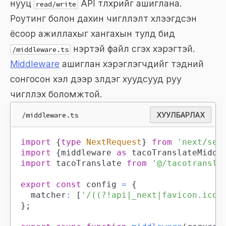
нууц
API түлхүүрийг ашиглана.
read/write
Роутинг болон дахин чиглүүлэлт хүлээгдсэн
ёсоор ажиллахыг хангахын тулд бид
нэртэй файл үүсгэх хэрэгтэй.
/middleware.ts
Middleware
ашиглан хэрэглэгчдийг тэдний
сонгосон хэл дээр үзүүлдэг хуудсууд руу
чиглүүлэх боломжтой.
/middleware.ts
ХУУЛБАРЛАХ
import
{
type
NextRequest
}
from
'next/ser
import
{
middleware 
as
 tacoTranslateMiddl
import
tacoTranslate
from
'@/tacotransla
export
const
 config 
=
{
	matcher
:
[
'/((?!api|_next|favicon.ico)
}
;