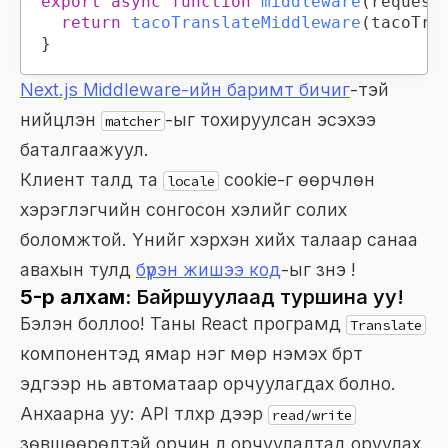
export
async
function
middleware
(
request
return
tacoTranslateMiddleware
(
tacoTra
}
Next.js Middleware-ийн баримт бичиг
-тэй
нийцүүлэн
-ыг тохируулсан эсэхээ
matcher
баталгаажуул.
Клиент талд та
cookie-г өөрчлөн
locale
хэрэглэгчийн сонгосон хэлийг солих
боломжтой. Үүнийг хэрхэн хийх талаар санаа
авахын тулд
бүрэн жишээ код
-ыг үзнэ үү!
5-р алхам:
Байршуулаад туршина уу!
Бэлэн боллоо! Таны React програмд
Translate
компонентэд ямар нэг мөр нэмэх бүрт
эдгээр нь автоматаар орчуулагдах болно.
Анхаарна уу: API түлхүүр дээр
read/write
зөвшөөрөлтэй орчин л орчуулалтад оруулах