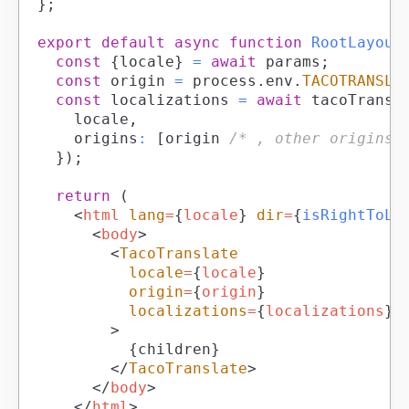
}
;
export
default
async
function
RootLayout
const
{
locale
}
=
await
 params
;
const
 origin 
=
 process
.
env
.
TACOTRANSLA
const
 localizations 
=
await
 tacoTransl
		locale
,
		origins
:
[
origin 
/* , other origins 
}
)
;
return
(
<
html
lang
=
{
locale
}
dir
=
{
isRightToLe
<
body
>
<
TacoTranslate
locale
=
{
locale
}
origin
=
{
origin
}
localizations
=
{
localizations
}
>
{
children
}
</
TacoTranslate
>
</
body
>
</
html
>