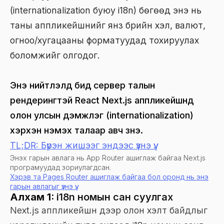
(internationalization буюу i18n) бөгөөд энэ нь
таны аппликейшнийг янз бүрийн хэл, валют,
огноо/хугацааны форматуудад тохируулах
боломжийг олгодог.
Энэ нийтлэлд бид сервер талын
рендерингтэй React Next.js аппликейшнд
олон улсын дэмжлэг (internationalization)
хэрхэн нэмэх талаар авч үзнэ.
TL;DR: Бүрэн жишээг эндээс үзнэ үү.
Энэхүү гарын авлага нь App Router ашиглаж байгаа Next.js
програмуудад зориулагдсан.
Хэрэв та Pages Router ашиглаж байгаа бол оронд нь энэ
гарын авлагыг үзнэ үү.
Алхам 1:
i18n номын сан суулгах
Next.js аппликейшн дээр олон хэлт байдлыг