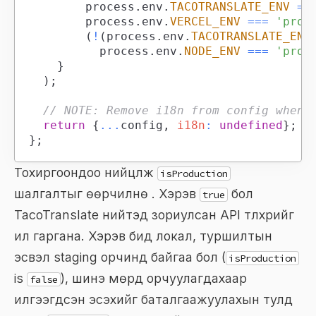
				process
.
env
.
TACOTRANSLATE_ENV
==
				process
.
env
.
VERCEL_ENV
===
'prod
(
!
(
process
.
env
.
TACOTRANSLATE_ENV
					process
.
env
.
NODE_ENV
===
'prod
}
)
;
// NOTE: Remove i18n from config when 
return
{
...
config
,
i18n
:
undefined
}
;
}
;
Тохиргоондоо нийцүүлж
isProduction
шалгалтыг өөрчилнө үү. Хэрэв
бол
true
TacoTranslate нийтэд зориулсан API түлхүүрийг
ил гаргана. Хэрэв бид локал, туршилтын
эсвэл staging орчинд байгаа бол (
isProduction
is
), шинэ мөрүүд орчуулагдахаар
false
илгээгдсэн эсэхийг баталгаажуулахын тулд