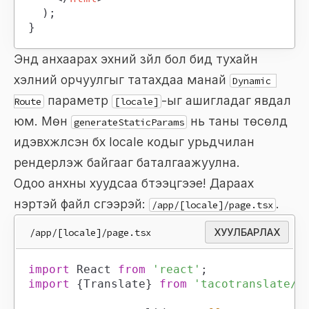
)
;
}
Энд анхаарах эхний зүйл бол бид тухайн
хэлний орчуулгыг татахдаа манай
Dynamic 
параметр
-ыг ашигладаг явдал
Route
[locale]
юм. Мөн
нь таны төсөлд
generateStaticParams
идэвхжүүлсэн бүх locale кодыг урьдчилан
рендерлэж байгааг баталгаажуулна.
Одоо анхны хуудсаа бүтээцгээе! Дараах
нэртэй файл үүсгээрэй:
.
/app/[locale]/page.tsx
/app/[locale]/page.tsx
ХУУЛБАРЛАХ
import
React
from
'react'
;
import
{
Translate
}
from
'tacotranslate/r