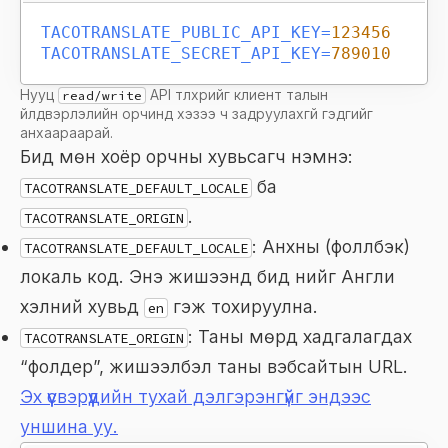
TACOTRANSLATE_PUBLIC_API_KEY
=
123456
TACOTRANSLATE_SECRET_API_KEY
=
789010
Нууц
API түлхүүрийг клиент талын
read/write
үйлдвэрлэлийн орчинд хэзээ ч задруулахгүй гэдгийг
анхаараарай.
Бид мөн хоёр орчны хувьсагч нэмнэ:
ба
TACOTRANSLATE_DEFAULT_LOCALE
.
TACOTRANSLATE_ORIGIN
: Анхны (фоллбэк)
TACOTRANSLATE_DEFAULT_LOCALE
локаль код. Энэ жишээнд бид үүнийг Англи
хэлний хувьд
гэж тохируулна.
en
: Таны мөрүүд хадгалагдах
TACOTRANSLATE_ORIGIN
“фолдер”, жишээлбэл таны вэбсайтын URL.
Эх үүсвэрүүдийн тухай дэлгэрэнгүйг эндээс
уншина уу.