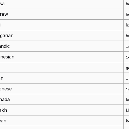
sa
h
rew
h
i
h
garian
h
andic
i
onesian
i
h
g
an
i
anese
j
nada
k
akh
k
ean
k