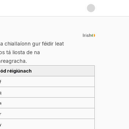
Irish
chiallaíonn gur féidir leat
 tá liosta de na
fhreagracha.
ód réigiúnach
f
q
m
r
y