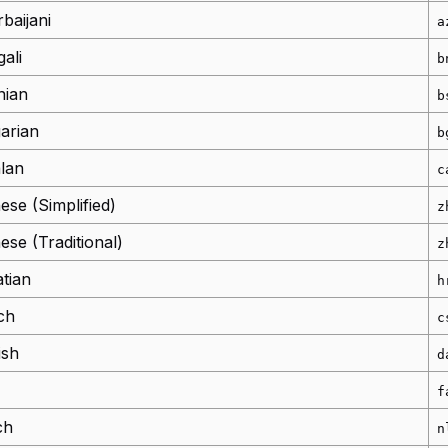
baijani
a
ali
b
nian
b
arian
b
lan
c
ese (Simplified)
z
ese (Traditional)
z
tian
h
ch
c
ish
d
f
ch
n