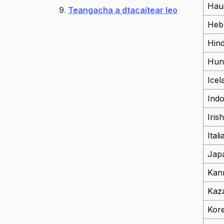
Hau
Teangacha a dtacaítear leo
Heb
Hind
Hun
Icel
Ind
Iris
Itali
Jap
Kan
Kaz
Kor