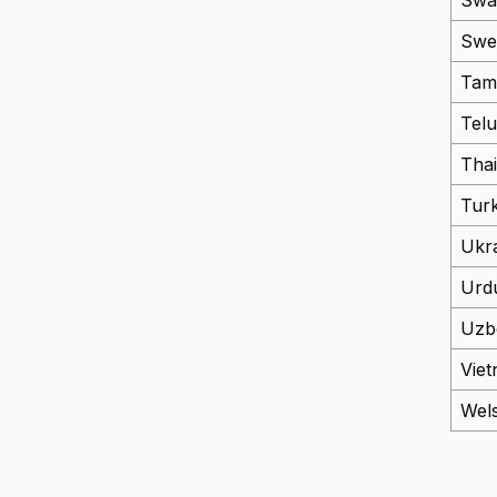
Swah
Swe
Tami
Tel
Tha
Turk
Ukra
Urd
Uzb
Vie
Wel