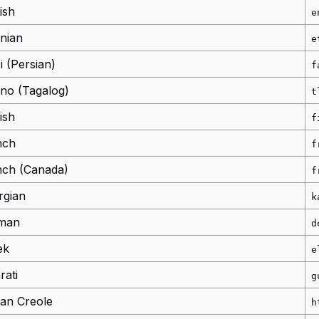
ish
e
nian
e
i (Persian)
f
pino (Tagalog)
t
ish
f
nch
f
nch (Canada)
f
rgian
k
man
d
ek
e
rati
g
ian Creole
h