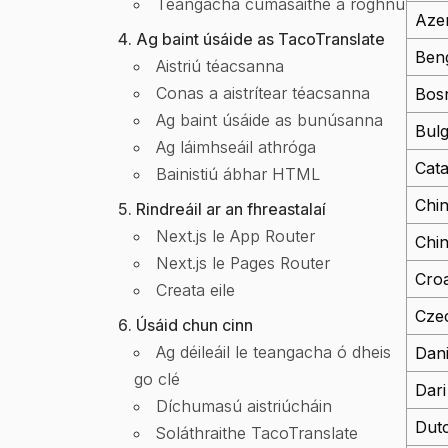
Teangacha cumasaithe a roghnú
Azer
Ag baint úsáide as TacoTranslate
Beng
Aistriú téacsanna
Conas a aistrítear téacsanna
Bos
Ag baint úsáide as bunúsanna
Bulg
Ag láimhseáil athróga
Cata
Bainistiú ábhar HTML
Chin
Rindreáil ar an fhreastalaí
Next.js le App Router
Chin
Next.js le Pages Router
Croa
Creata eile
Cze
Úsáid chun cinn
Ag déileáil le teangacha ó dheis
Dan
go clé
Dari
Díchumasú aistriúcháin
Dut
Soláthraithe TacoTranslate