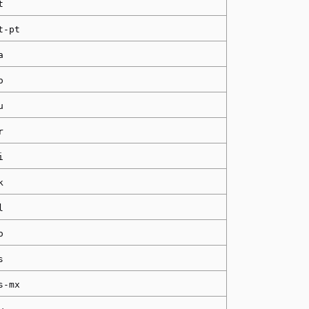
t
t-pt
a
o
u
r
i
k
l
o
s
s-mx