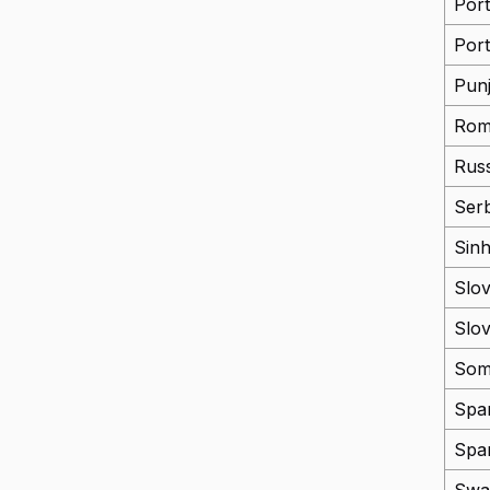
Port
Port
Punj
Rom
Rus
Ser
Sinh
Slo
Slo
Som
Spa
Spa