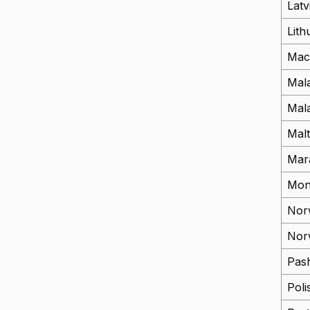
Latv
Lith
Mac
Mal
Mal
Mal
Mar
Mon
Nor
Nor
Pas
Poli