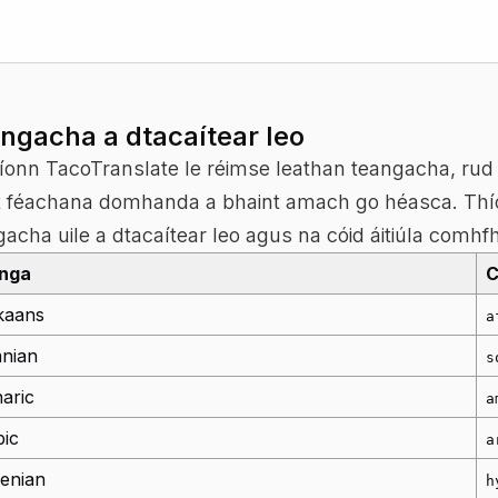
ngacha a dtacaítear leo
onn TacoTranslate le réimse leathan teangacha, rud a 
t féachana domhanda a bhaint amach go héasca. Thíos
gacha uile a dtacaítear leo agus na cóid áitiúla comh
nga
C
kaans
a
anian
s
aric
a
bic
a
enian
h