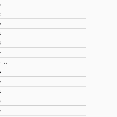
n
t
a
l
i
r
r-ca
a
e
l
u
t