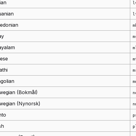
ian
l
uanian
l
edonian
m
ay
m
ayalam
m
tese
m
athi
m
golian
m
wegian (Bokmål)
n
wegian (Nynorsk)
n
hto
p
sh
p