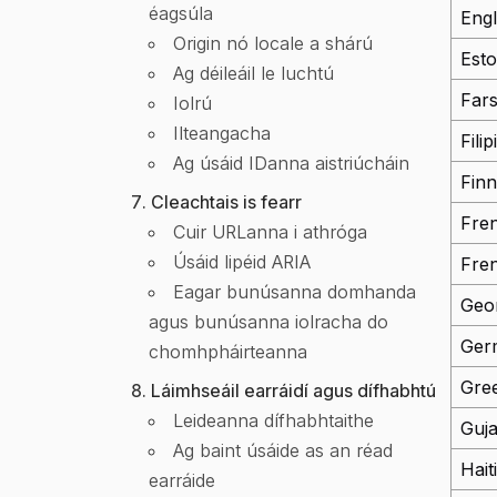
éagsúla
Engl
Origin nó locale a shárú
Esto
Ag déileáil le luchtú
Fars
Iolrú
Ilteangacha
Fili
Ag úsáid IDanna aistriúcháin
Finn
Cleachtais is fearr
Fre
Cuir URLanna i athróga
Úsáid lipéid ARIA
Fre
Eagar bunúsanna domhanda
Geo
agus bunúsanna iolracha do
Ger
chomhpháirteanna
Gre
Láimhseáil earráidí agus dífhabhtú
Leideanna dífhabhtaithe
Guja
Ag baint úsáide as an réad
Hait
earráide