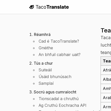
TacoTranslate
Tea
Réamhrá
Tacaí
Cad é TacoTranslate?
luch
Gnéithe
tean
An bhfuil cabhair uait?
Tea
Tús a chur
Suiteáil
Afri
Úsáid bhunúsach
Alb
Samplaí
Amh
Socrú agus cumraíocht
Ara
Tionscadal a chruthú
Ag Cruthú Eochracha API
Arm