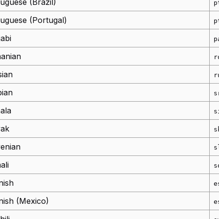
uguese (Brazil)
p
uguese (Portugal)
p
abi
p
anian
r
sian
r
bian
s
ala
s
vak
s
venian
s
ali
s
nish
e
nish (Mexico)
e