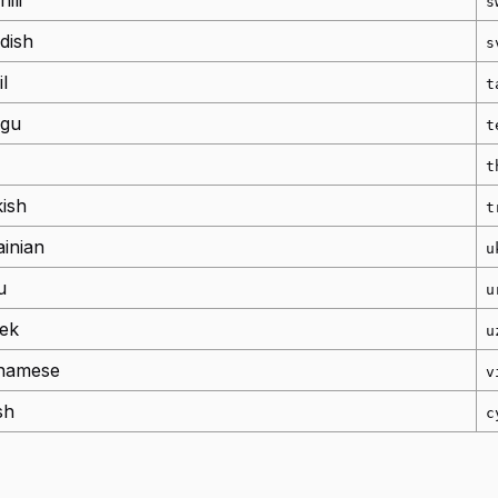
ili
s
dish
s
l
t
ugu
t
i
t
ish
t
inian
u
u
u
ek
u
tnamese
v
sh
c