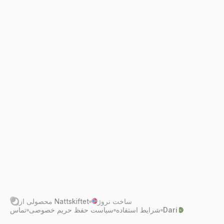
آیا شما آماده‌اید؟
با GitHub ثبت نام کنید
ساخت نروژ
Nattskiftet
محصولی از
Dari
شرایط استفاده
سیاست حفظ حریم خصوصی
تماس