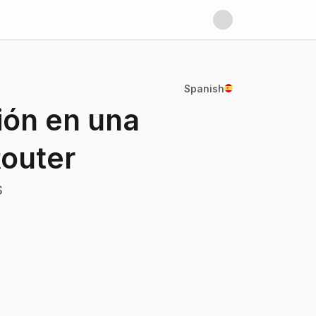
Spanish
ión en una
Router
s