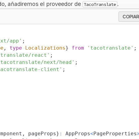
do, añadiremos el proveedor de
.
TacoTranslate
COPIAR
ext/app'
;
le
,
type
Localizations
}
from
'tacotranslate'
;
otranslate/react'
;
'tacotranslate/next/head'
;
tacotranslate-client'
;
;
omponent
,
 pageProps
}
:
AppProps
<
PageProperties