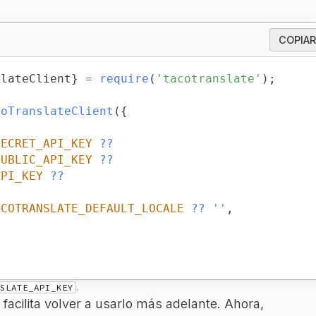
COPIAR
slateClient
}
=
require
(
'tacotranslate'
)
;
coTranslateClient
(
{
SECRET_API_KEY
??
PUBLIC_API_KEY
??
API_KEY
??
ACOTRANSLATE_DEFAULT_LOCALE
??
''
,
;
.
SLATE_API_KEY
 facilita volver a usarlo más adelante. Ahora,