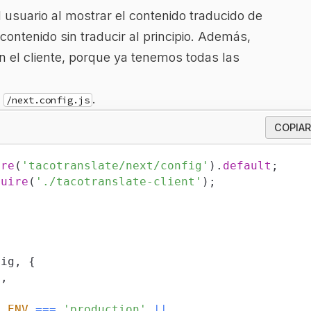
usuario al mostrar el contenido traducido de
ontenido sin traducir al principio. Además,
n el cliente, porque ya tenemos todas las
o
.
/next.config.js
COPIAR
ire
(
'tacotranslate/next/config'
)
.
default
;
quire
(
'./tacotranslate-client'
)
;
fig
,
{
t
,
E_ENV
===
'production'
||