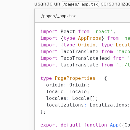
usando un
personaliza
/pages/_app.tsx
/pages/_app.tsx
import
React
from
'react'
;
import
{
type
AppProps
}
from
'n
import
{
type
Origin
,
type
Loca
import
TacoTranslate
from
'tac
import
TacoTranslateHead
from
import
tacoTranslate
from
'../
type
PageProperties
=
{
	origin
:
Origin
;
	locale
:
Locale
;
	locales
:
Locale
[
]
;
	localizations
:
Localizations
}
;
export
default
function
App
(
{
C