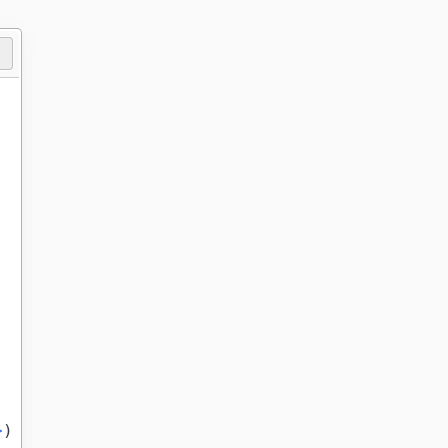
>
)
{