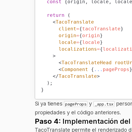
const
{
origin
,
 locale
,
 local
return
(
<
TacoTranslate
client
=
{
tacoTranslate
}
origin
=
{
origin
}
locale
=
{
locale
}
localizations
=
{
localizat
>
<
TacoTranslateHead
rootU
<
Component
{
...
pageProps
</
TacoTranslate
>
)
;
}
Si ya tienes
y
persona
pageProps
_app.tsx
propiedades y el código anteriores.
Paso 4:
Implementación del r
TacoTranslate permite el renderizado de