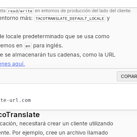
reta
en entornos de producción del lado del cliente.
read/write
 entorno más:
y
TACOTRANSLATE_DEFAULT_LOCALE
 de locale predeterminado que se usa como
ceremos en
para inglés.
en
de se almacenarán tus cadenas, como la URL
enes aquí.
COPIAR
ite-url.com
coTranslate
ación, necesitará crear un cliente utilizando
nte. Por ejemplo, cree un archivo llamado