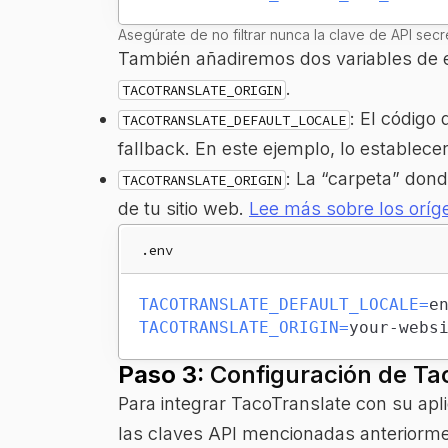
Asegúrate de no filtrar nunca la clave de API sec
También añadiremos dos variables de
.
TACOTRANSLATE_ORIGIN
: El código
TACOTRANSLATE_DEFAULT_LOCALE
fallback. En este ejemplo, lo estable
: La “carpeta” don
TACOTRANSLATE_ORIGIN
de tu sitio web.
Lee más sobre los oríg
.env
TACOTRANSLATE_DEFAULT_LOCALE
=
TACOTRANSLATE_ORIGIN
=
your-webs
Paso 3:
Configuración de Ta
Para integrar TacoTranslate con su aplic
las claves API mencionadas anteriorme