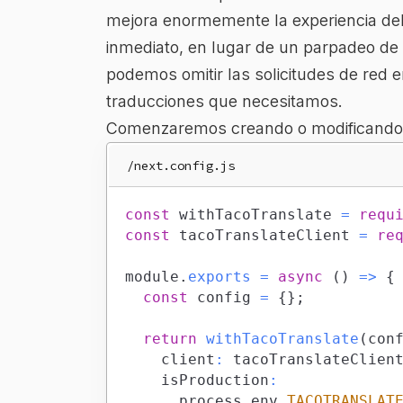
mejora enormemente la experiencia del 
inmediato, en lugar de un parpadeo de c
podemos omitir las solicitudes de red e
traducciones que necesitamos.
Comenzaremos creando o modificand
/next.config.js
const
 withTacoTranslate 
=
requ
const
 tacoTranslateClient 
=
re
module
.
exports
=
async
(
)
=>
{
const
 config 
=
{
}
;
return
withTacoTranslate
(
con
		client
:
 tacoTranslateClien
		isProduction
:
			process
.
env
.
TACOTRANSLAT