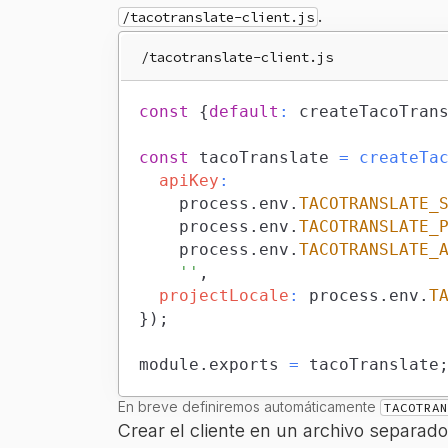
.
/tacotranslate-client.js
/tacotranslate-client.js
const
{
default
:
 createTacoTran
const
 tacoTranslate 
=
createTa
apiKey
:
		process
.
env
.
TACOTRANSLATE_
		process
.
env
.
TACOTRANSLATE_
		process
.
env
.
TACOTRANSLATE_
''
,
projectLocale
:
 process
.
env
.
T
}
)
;
module
.
exports
=
 tacoTranslate
En breve definiremos automáticamente
TACOTRAN
Crear el cliente en un archivo separado