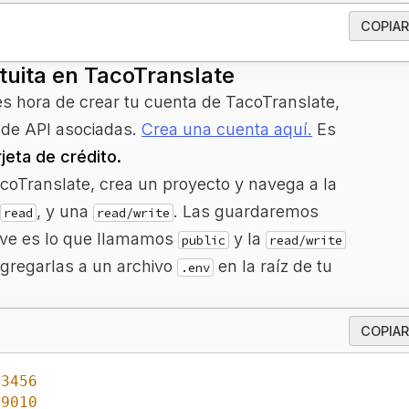
COPIAR
tuita en TacoTranslate
es hora de crear tu cuenta de TacoTranslate,
 de API asociadas.
Crea una cuenta aquí.
Es
jeta de crédito.
TacoTranslate, crea un proyecto y navega a la
, y una
. Las guardaremos
read
read/write
ve es lo que llamamos
y la
public
read/write
agregarlas a un archivo
en la raíz de tu
.env
COPIAR
23456
89010