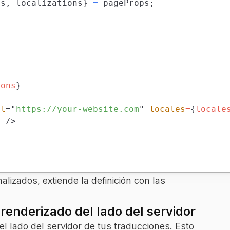
es
,
 localizations
}
=
 pageProps
;
ions
}
rl
=
"
https://your-website.com
"
locales
=
{
locale
}
/>
lizados, extiende la definición con las
enderizado del lado del servidor
l lado del servidor de tus traducciones. Esto