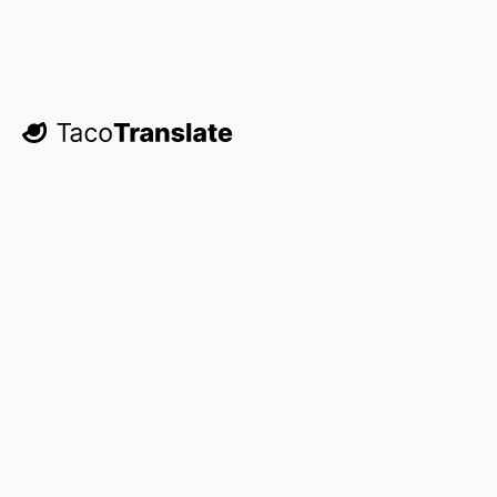
TacoTranslate
Lass uns dich anmelden.